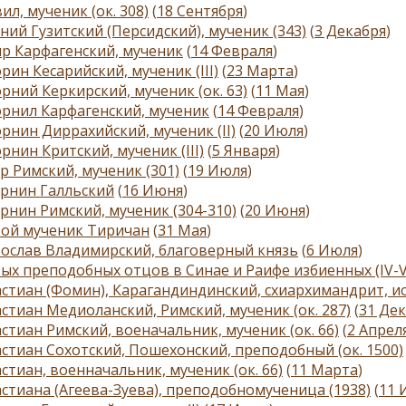
ил, мученик (ок. 308)
(
18 Сентября
)
ний Гузитский (Персидский), мученик (343)
(
3 Декабря
)
р Карфагенский, мученик
(
14 Февраля
)
рин Кесарийский, мученик (III)
(
23 Марта
)
рний Керкирский, мученик (ок. 63)
(
11 Мая
)
рнил Карфагенский, мученик
(
14 Февраля
)
рнин Диррахийский, мученик (II)
(
20 Июля
)
рнин Критский, мученик (III)
(
5 Января
)
р Римский, мученик (301)
(
19 Июля
)
рнин Галльский
(
16 Июня
)
рнин Римский, мученик (304-310)
(
20 Июня
)
той мученик Тиричан
(
31 Мая
)
ослав Владимирский, благоверный князь
(
6 Июля
)
ых преподобных отцов в Синае и Раифе избиенных (IV-V
стиан (Фомин), Карагандиндинский, схиархимандрит, ис
стиан Медиоланский, Римский, мученик (ок. 287)
(
31 Де
стиан Римский, военачальник, мученик (ок. 66)
(
2 Апрел
стиан Сохотский, Пошехонский, преподобный (ок. 1500)
стиан, военначальник, мученик (ок. 66)
(
11 Марта
)
стиана (Агеева-Зуева), преподобномученица (1938)
(
11 