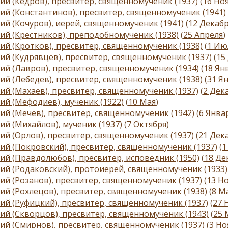
ий (Кедров), пресвитер, священномученик (1937)
(
16 Но
ий (Константинов), пресвитер, священномученик (1941)
ий (Кочуров), иерей, священномученик (1941)
(
12 Декаб
ий (Крестников), преподобномученик (1938)
(
25 Апреля
)
ий (Кротков), пресвитер, священномученик (1938)
(
1 Ию
ий (Кудрявцев), пресвитер, священномученик (1937)
(
15
ий (Лавров), пресвитер, священномученик (1934)
(
18 Ян
ий (Лебедев), пресвитер, священномученик (1938)
(
31 Я
ий (Махаев), пресвитер, священномученик (1937)
(
2 Дек
ий (Мефодиев), мученик (1922)
(
10 Мая
)
ий (Мечев), пресвитер, священномученик (1942)
(
6 Янва
ий (Михайлов), мученик (1937)
(
7 Октября
)
ий (Орлов), пресвитер, священномученик (1937)
(
21 Дек
ий (Покровский), пресвитер, священномученик (1937)
(
1
ий (Правдолюбов), пресвитер, исповедник (1950)
(
18 Де
ий (Родаковский), протоиерей, священномученик (1933)
ий (Розанов), пресвитер, священномученик (1937)
(
13 Н
ий (Рохлецов), пресвитер, священномученик (1938)
(
8 М
ий (Руфицкий), пресвитер, священномученик (1937)
(
27 
ий (Скворцов), пресвитер, священномученик (1943)
(
25 
ий (Смирнов), пресвитер, священномученик (1937)
(
3 Но