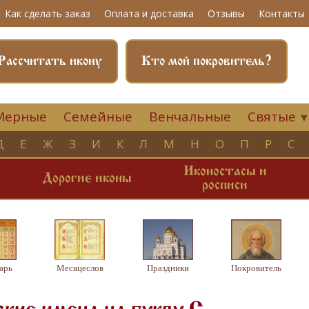
Как сделать заказ
Оплата и доставка
Отзывы
Контакты
Рассчитать икону
Кто мой покровитель?
Мерные
Семейные
Венчальные
Святые
Д
Е
Ж
З
И
К
Л
М
Н
О
П
Р
С
Иконостасы и
и
Дорогие иконы
росписи
арь
Месяцеслов
Праздники
Покровитель