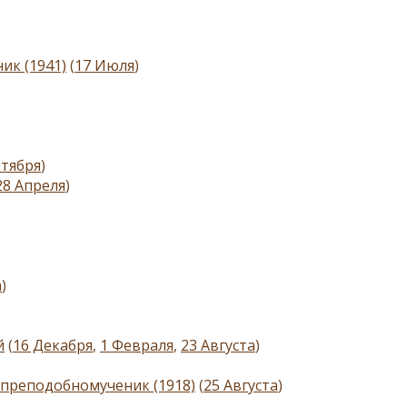
ик (1941)
(
17 Июля
)
ктября
)
28 Апреля
)
а
)
й
(
16 Декабря
,
1 Февраля
,
23 Августа
)
 преподобномученик (1918)
(
25 Августа
)