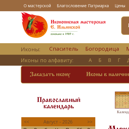
О мастерской
Благословение Патриарха
Цены
Спаситель
Богородица
Иконы:
Иконы по алфавиту:
А
Б
В
Г
Заказать икону
Иконы в наличи
Православный
календарь
Календ
<<
Август - 2026
>>