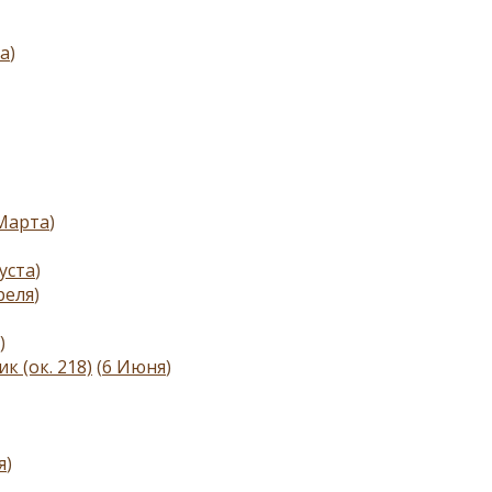
а
)
Марта
)
уста
)
реля
)
)
 (ок. 218)
(
6 Июня
)
я
)