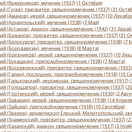
ей (Ведерников), мученик (1937)
(
1 Октября
)
ей (Гусев), пресвитер, священномученик (1937)
(
31 Октя
ий (Аманов), иерей, священномученик (1937)
(
10 Декабр
ий (Архангельский), мученик (1938)
(
7 Мая
)
ий (Астахов), диакон, священномученик (1942)
(
31 Декаб
ий (Бажанов), пресвитер, священномученик (1937)
(
31 О
ий (Белокуров), пресвитер, священномученик (1938)
(
7 
ий (Бородавкин), мученик (1938)
(
8 Марта
)
ий (Бредников), иерей, священномученик (1937)
(
10 Дек
ий (Букашкин), преподобнномученик (1938)
(
7 Марта
)
ий (Воскресенский), пресвитер, священномученик (1933)
ий (Галин), послушник, преподобномученик (1918)
(
10 С
ий (Гальковский), иеромонах, священномученик (1917)
(
ий (Голощапов), пресвитер, священномученик (1937)
(
2
ий (Гортинский), иерей, священномученик (1930)
(
2 Авгу
ий (Заварин), иерей, священномученик (1938)
(
14 Апреля
ий (Зайцев), преподобномученик (1918)
(
10 Сентября
)
ий (Зверев), архиепископ Елецкий, Мелитопольский, с
ий (Знаменский), пресвитер, священномученик (1937)
(
2
ий (Казанский), диакон, священномученик (1937)
(
3 Нояб