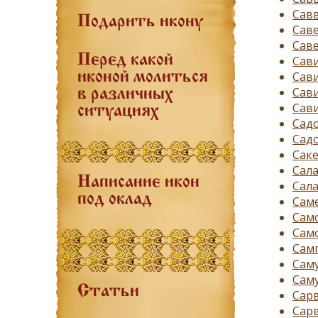
Савв
Подарить икону
Саве
Саве
Перед какой
Сави
Сави
иконой молиться
Сави
в различных
Сави
ситуациях
Садо
Садо
Саке
Сал
Написание икон
Сала
под оклад
Саме
Само
Само
Самп
Саму
Саму
Статьи
Сарв
Сарв