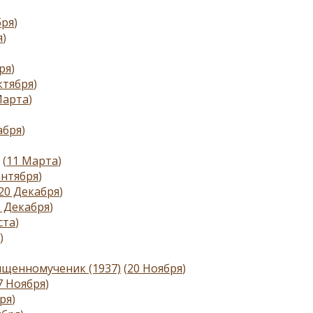
бря
)
я
)
ря
)
ктября
)
Марта
)
абря
)
(
11 Марта
)
ентября
)
20 Декабря
)
0 Декабря
)
ста
)
)
вященномученик (1937)
(
20 Ноября
)
7 Ноября
)
ря
)