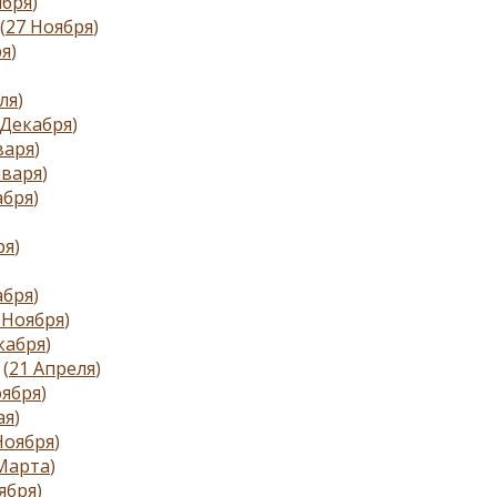
ября
)
(
27 Ноября
)
ря
)
ля
)
 Декабря
)
варя
)
нваря
)
абря
)
ря
)
абря
)
 Ноября
)
кабря
)
(
21 Апреля
)
оября
)
ая
)
Ноября
)
Марта
)
ября
)