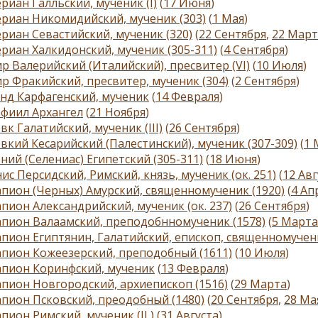
риан Галльский, мученик (I)
(
17 Июня
)
риан Никомидийский, мученик (303)
(
1 Мая
)
риан Севастийский, мученик (320)
(
22 Сентября
,
22 Март
риан Халкидонский, мученик (305-311)
(
4 Сентября
)
р Валерийский (Италийский), пресвитер (VI)
(
10 Июля
)
р Фракийский, пресвитер, мученик (304)
(
2 Сентября
)
нд Карфагенский, мученик
(
14 Февраля
)
фиил Архангел
(
21 Ноября
)
вк Галатийский, мученик (III)
(
26 Сентября
)
вкий Кесарийский (Палестинский), мученик (307-309)
(
1 
ний (Селениас) Египетский (305-311)
(
18 Июня
)
ис Персидский, Римский, князь, мученик (ок. 251)
(
12 Авг
пион (Черных) Амурский, священномученик (1920)
(
4 Ап
пион Александрийский, мученик (ок. 237)
(
26 Сентября
)
пион Валаамский, преподобнномученик (1578)
(
5 Марта
пион Египтянин, Галатийский, епископ, священномученик
пион Кожеезерский, преподобный (1611)
(
10 Июля
)
апион Коринфский, мученик
(
13 Февраля
)
пион Новгородский, архиепископ (1516)
(
29 Марта
)
пион Псковский, преодобный (1480)
(
20 Сентября
,
28 Ма
пион Римский, мученик (II )
(
31 Августа
)