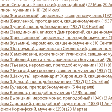
пион Синдонит, Египетский, преподобный
(
27 Мая
,
20 А
пион, мученик (II-III)
(
26 Июля
)
фим (Богословский), иеромонах, священномученик (192
фим (Василенко), протодиакон, священномученик (1937
фим (Гущин), преподобномученик (1937)
(
23 Ноября
)
фим (Звездинский), епископ Дмитровский, священномуч
фим (Крестьянинов), иеромонах, преподобномученик (1
афим (Кузьмин), иеромонах, священномученик
(
10 Сентя
фим (Остроумов), архиепископ Смоленский, священному
фим (Самойлович), архиепископ Угличский, священному
фим (Соболев), святитель, архиепископ Богучарский
(
26
фим (Тьевар), иеромонах, преподобномученик (1931)
(
6
фим (Чичагов), митрополит, священномученик (1937)
(
1
фим (Шахмуть), архимандрит Жировицкий, священному
фим (Щелков), преподобномученик (1937)
(
21 Октября
)
афим Булашов, преподобномученик
(
5 Февраля
)
афим Вавилов, преподобномученик
(
17 Февраля
)
фим Вырицкий, иеросхимонах, преподобный (1949)
(
3 А
фим Саровский, преподобный, чудотворец (1833)
(
1 Авг
фион Коринфский, мученик (258)
(
23 Марта
)