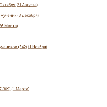
 Октября
,
21 Августа
)
омученик
(
3 Декабря
)
26 Марта
)
учеников (342)
(
1 Ноября
)
7-309)
(
1 Марта
)