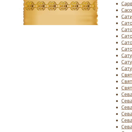
Сарв
Сасо
Сати
Сато
Сато
Сато
Сато
Сато
Сату
Сату
Сату
Свя
Свят
Свят
Сева
Сева
Сева
Сева
Сева
Сева