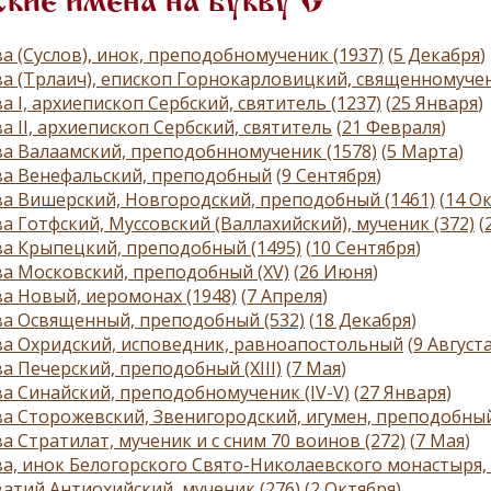
кие имена на букву С
а (Суслов), инок, преподобномученик (1937)
(
5 Декабря
)
а (Трлаич), епископ Горнокарловицкий, священномучен
а I, архиепископ Сербский, святитель (1237)
(
25 Января
)
а II, архиепископ Сербский, святитель
(
21 Февраля
)
а Валаамский, преподобнномученик (1578)
(
5 Марта
)
ва Венефальский, преподобный
(
9 Сентября
)
а Вишерский, Новгородский, преподобный (1461)
(
14 О
а Готфский, Муссовский (Валлахийский), мученик (372)
(
а Крыпецкий, преподобный (1495)
(
10 Сентября
)
а Московский, преподобный (ХV)
(
26 Июня
)
а Новый, иеромонах (1948)
(
7 Апреля
)
а Освященный, преподобный (532)
(
18 Декабря
)
а Охридский, исповедник, равноапостольный
(
9 Август
а Печерский, преподобный (XIII)
(
7 Мая
)
а Синайский, преподобномученик (IV-V)
(
27 Января
)
а Сторожевский, Звенигородский, игумен, преподобны
а Стратилат, мученик и с сним 70 воинов (272)
(
7 Мая
)
а, инок Белогорского Свято-Николаевского монастыря,
атий Антиохийский, мученик (276)
(
2 Октября
)