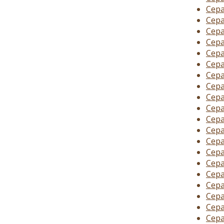
Сера
Сера
Сера
Сера
Сера
Сера
Сера
Сер
Сера
Сера
Сера
Сера
Сера
Сера
Сера
Сер
Сер
Сера
Сера
Сера