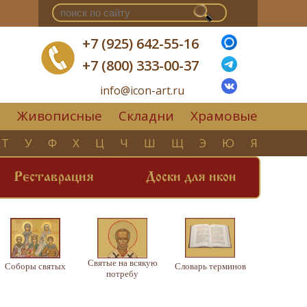
+7 (925) 642-55-16
+7 (800) 333-00-37
info@icon-art.ru
Живописные
Складни
Храмовые
▼
Т
У
Ф
Х
Ц
Ч
Ш
Щ
Э
Ю
Я
Реставрация
Доски для икон
Святые на всякую
Соборы святых
Словарь терминов
потребу