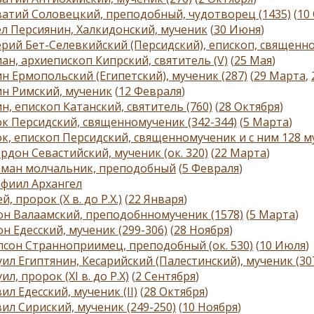
атий Соловецкий, преподобный, чудотворец (1435)
(
10
л Персиянин, Халкидонский, мученик
(
30 Июня
)
рий Бет-Селевкийский (Персидский), епископ, священн
ан, архиепископ Кипрский, святитель (V)
(
25 Мая
)
н Ермопольский (Египетский), мученик (287)
(
29 Марта
,
н Римский, мученик
(
12 Февраля
)
н, епископ Катанский, святитель (760)
(
28 Октября
)
к Персидский, священномученик (342-344)
(
5 Марта
)
к, епископ Персидский, священномученик и с ним 128 м
рдон Севастийский, мученик (ок. 320)
(
22 Марта
)
аман молчальник, преподобный
(
5 Февраля
)
фиил Архангел
й, пророк (X в. до Р.Х.)
(
22 Января
)
н Валаамский, преподобнномученик (1578)
(
5 Марта
)
н Едесский, мученик (299-306)
(
28 Ноября
)
сон Странноприимец, преподобный (ок. 530)
(
10 Июля
)
ил Египтянин, Кесарийский (Палестинский), мученик (30
ил, пророк (ХI в. до P.Х)
(
2 Сентября
)
ил Едесский, мученик (II)
(
28 Октября
)
ил Сириский, мученик (249-250)
(
10 Ноября
)