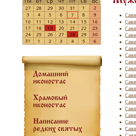
Мужс
Пн
Вт
Ср
Чт
Пт
Сб
Вс
1
2
27
28
29
30
31
3
4
5
6
8
9
Савв
7
Савв
10
11
12
13
14
15
16
17
18
19
20
21
22
23
Савв
24
25
26
27
28
29
30
Савв
31
1
2
3
4
5
6
Савв
Сав
Савв
Савв
Савв
Домашний
Савв
иконостас
Савв
Савв
Савв
Храмовый
Савв
иконостас
Савв
Савв
Написание
Савв
Савв
редких святых
Савв