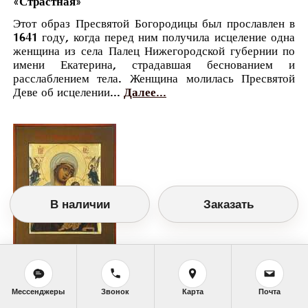
«Страстная»
Этот образ Пресвятой Богородицы был прославлен в
1641 году, когда перед ним получила исцеление одна
женщина из села Палец Нижегородской губернии по
имени Екатерина, страдавшая беснованием и
расслаблением тела. Женщина молилась Пресвятой
Деве об исцелении...
Далее...
В наличии
Заказать
Православный календарь
<<
Среда, 26 Августа (13 Августа по старому
Мессенджеры
Звонок
Карта
Почта
стилю)
>>