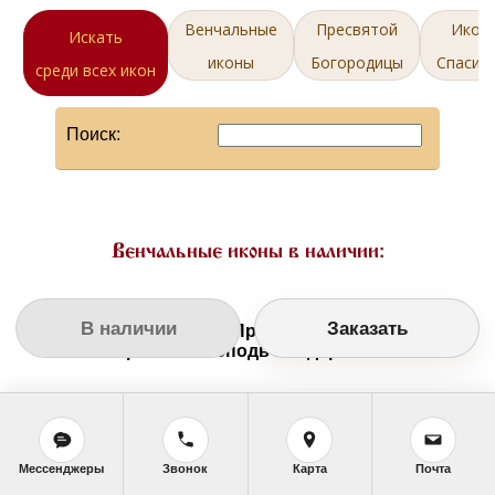
Венчальные
Пресвятой
Икон
Искать
иконы
Богородицы
Спасит
среди всех икон
Поиск:
Венчальные иконы в наличии:
В наличии
Заказать
Венчальные Иконы Пресвятая Богородицы
Иверская и Господь Вседержитель
Мессенджеры
Звонок
Карта
Почта