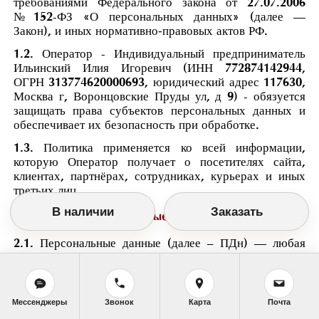
требованиями Федерального закона от 27.07.2006
№ 152-ФЗ «О персональных данных» (далее —
Закон), и иных нормативно‑правовых актов РФ.
1.2. Оператор - Индивидуальный предприниматель
Ильинский Илия Игоревич (ИНН 772874142944,
ОГРН 313774620000693, юридический адрес 117630,
Москва г, Воронцовские Пруды ул, д 9) - обязуется
защищать права субъектов персональных данных и
обеспечивает их безопасность при обработке.
1.3. Политика применяется ко всей информации,
которую Оператор получает о посетителях сайта,
клиентах, партнёрах, сотрудниках, курьерах и иных
третьих лиц.
В наличии
Заказать
2. Основные понятия
2.1. Персональные данные (далее – ПДн) — любая
информация, относящаяся к определённому или
определяемому физическому лицу, включая ФИО,
дату рождения, телефон, e‑mail, паспортные данные,
IP-адрес, cookie, user-agent и др.
Мессенджеры
Звонок
Карта
Почта