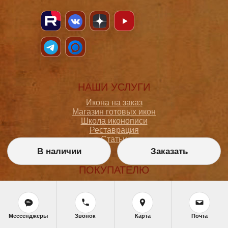
НАШИ УСЛУГИ
Икона на заказ
Магазин готовых икон
Школа иконописи
Реставрация
Статьи
В наличии
Заказать
ПОКУПАТЕЛЮ
О мастерской
Как сделать заказ
Доставка и оплата
Политика конфиденциальности
Мессенджеры
Звонок
Карта
Почта
Согласие на обработку персональных данных