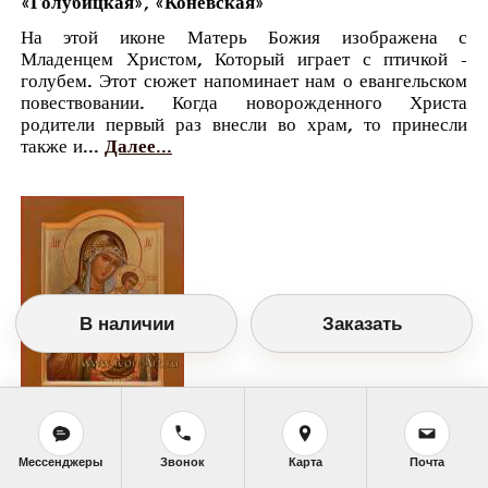
«Голубицкая», «Коневская»
На этой иконе Матерь Божия изображена с
Младенцем Христом, Который играет с птичкой -
голубем. Этот сюжет напоминает нам о евангельском
повествовании. Когда новорожденного Христа
родители первый раз внесли во храм, то принесли
также и...
Далее...
В наличии
Заказать
Православный календарь
Мессенджеры
Звонок
Карта
Почта
<<
Вторник, 23 Июня (10 Июня по старому
стилю)
>>