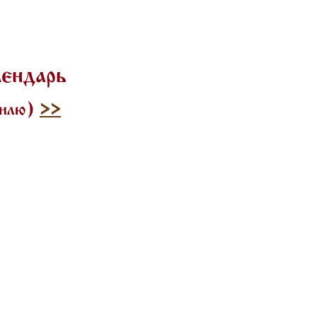
лендарь
тилю)
>>