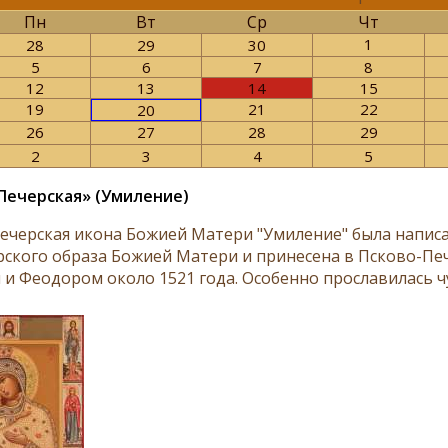
Пн
Вт
Ср
Чт
1
28
29
30
5
6
7
8
12
13
14
15
19
21
22
20
26
27
28
29
2
3
4
5
Печерская» (Умиление)
ечерская икона Божией Матери "Умиление" была напис
ского образа Божией Матери и принесена в Псково-Пе
 и Феодором около 1521 года. Особенно прославилась чу