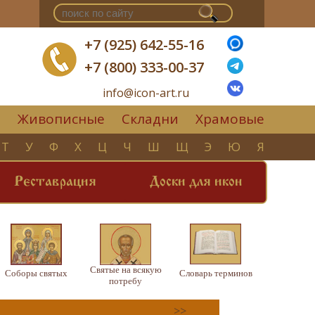
+7 (925) 642-55-16
+7 (800) 333-00-37
info@icon-art.ru
Живописные
Складни
Храмовые
▼
Т
У
Ф
Х
Ц
Ч
Ш
Щ
Э
Ю
Я
Реставрация
Доски для икон
Святые на всякую
Соборы святых
Словарь терминов
потребу
>>