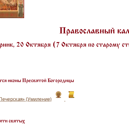
Православный ка
ник, 20 Октября (7 Октября по старому с
ся иконы Пресвятой Богородицы
Печерская» (Умиление)
яти святых