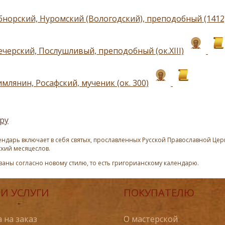
бнорский, Нуромский (Вологодский), преподобный (1412
ечерский, Послушливый, преподобный (ок.XIII)
млянин, Росафский, мученик (ок. 300)
ру
ндарь включает в себя святых, прославленных Русской Православной Церк
ский месяцеслов.
азаны согласно новому стилю, то есть григорианскому календарю.
И УСЛУГИ
ПОКУПАТЕЛЮ
 на заказ
О мастерской