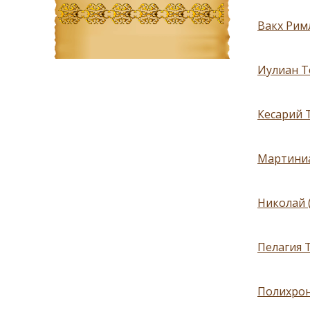
Вакх Римл
Иулиан Т
Кесарий 
Мартиниа
Николай 
Пелагия Т
Полихрон