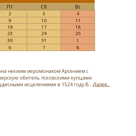
Пт
Сб
Вс
2
3
4
9
10
11
16
17
18
23
24
25
30
31
1
6
7
8
ана некиим иеромонахом Арсением с
черскую обитель псковскими купцами
десными исцелениями в 1524 году.В...
Далее...