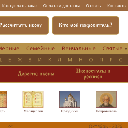
Как сделать заказ
Оплата и доставка
Отзывы
Контакты
Рассчитать икону
Кто мой покровитель?
Мерные
Семейные
Венчальные
Святые
Д
Е
Ж
З
И
К
Л
М
Н
О
П
Р
С
Иконостасы и
и
Дорогие иконы
росписи
арь
Месяцеслов
Праздники
Покровитель
<<
Октябрь - 2026