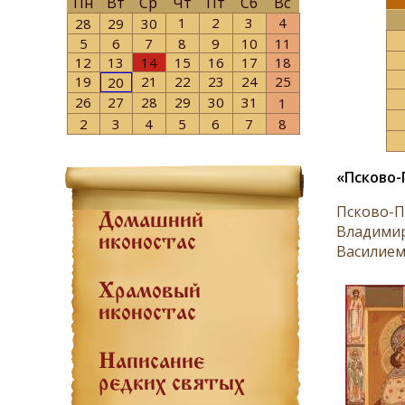
Пн
Вт
Ср
Чт
Пт
Сб
Вс
1
2
3
4
28
29
30
5
6
7
8
9
10
11
12
13
14
15
16
17
18
19
21
22
23
24
25
20
26
27
28
29
30
31
1
2
3
4
5
6
7
8
«Псково-
Псково-П
Домашний
Владимир
иконостас
Василием
Храмовый
иконостас
Написание
редких святых