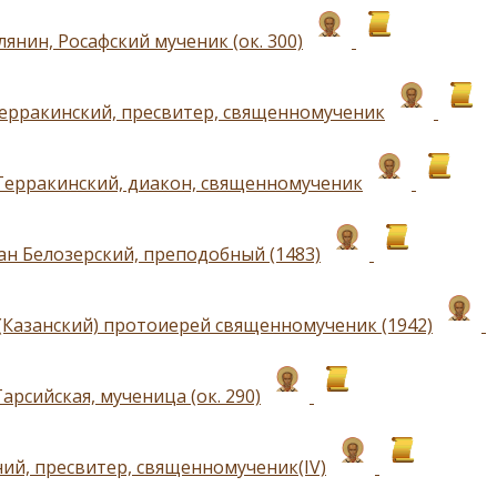
янин, Росафский мученик (ок. 300)
ерракинский, пресвитер, священномученик
Терракинский, диакон, священномученик
н Белозерский, преподобный (1483)
(Казанский) протоиерей священномученик (1942)
арсийская, мученица (ок. 290)
ий, пресвитер, священномученик(IV)