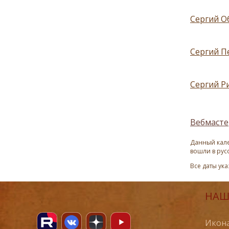
Сергий О
Сергий П
Сергий Ри
Вебмасте
Данный кале
вошли в рус
Все даты ук
НАШ
Икона