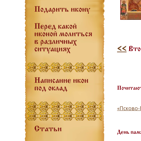
Подарить икону
Перед какой
иконой молиться
в различных
<<
Втор
ситуациях
Написание икон
под оклад
Почитают
«Псково-
Статьи
День пам