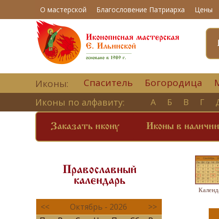
О мастерской
Благословение Патриарха
Цены
Спаситель
Богородица
Иконы:
Иконы по алфавиту:
А
Б
В
Г
Заказать икону
Иконы в наличи
Православный
календарь
Календ
<<
Октябрь - 2026
>>