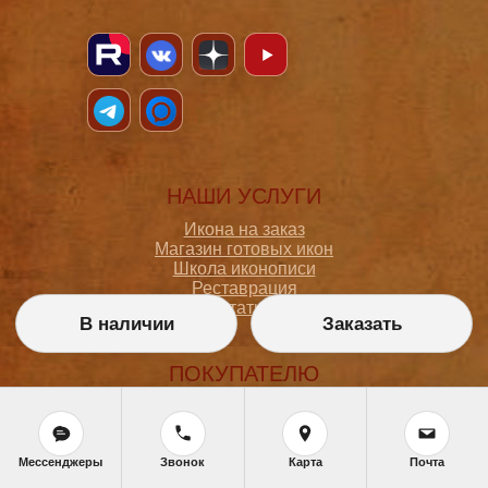
НАШИ УСЛУГИ
Икона на заказ
Магазин готовых икон
Школа иконописи
Реставрация
Статьи
В наличии
Заказать
ПОКУПАТЕЛЮ
О мастерской
Как сделать заказ
Доставка и оплата
Мессенджеры
Звонок
Карта
Почта
Политика конфиденциальности
Согласие на обработку персональных данных