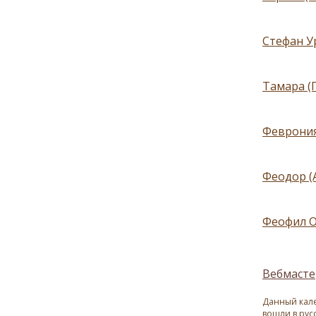
Стефан Ур
Тамара (
Феврония
Феодор (
Феофил О
Вебмасте
Данный кале
вошли в рус