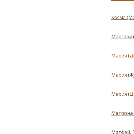
Косма (М
Маргарит
Мария (Д
Мария (Ж
Мария (Ц
Матрона 
Матфей, 