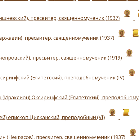
ишневский), пресвитер, священномученик (1937)
ержавин), пресвитер, священномученик (1937)
непровский), пресвитер, священномученик (1919)
сиринфский (Египетский), преподобномученик (IV)
 (Ираклион) Оксиринфский (Египетский), преподобномуч
сей) епископ Цилканский, преподобный (VI)
ин (Некрасов), пресвитер, священномученик (1937)