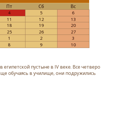
Пт
Сб
Вс
4
5
6
11
12
13
18
19
20
25
26
27
1
2
3
8
9
10
египетской пустыне в IV веке. Все четверо
Еще обучаясь в училище, они подружились