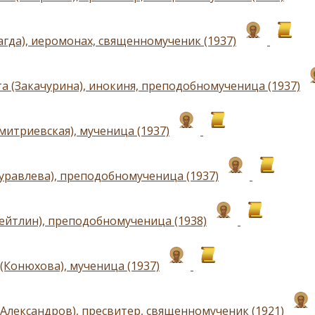
агда), иеромонах, священномученик (1937)
а (Закачурина), инокиня, преподобномученица (1937)
митриевская), мученица (1937)
уравлева), преподобномученица (1937)
ейтлин), преподобномученица (1938)
(Конюхова), мученица (1937)
(Александров), пресвитер, священномученик (1921)