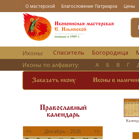
О мастерской
Благословение Патриарха
Цены
Спаситель
Богородица
Иконы:
Иконы по алфавиту:
А
Б
В
Г
Заказать икону
Иконы в наличи
Православный
календарь
Календ
<<
Декабрь - 2026
>>