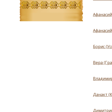
Афанасий,
Афанасий
Борис (Ус
Вера (Гр
Владимир
Данакт (
Димитрий