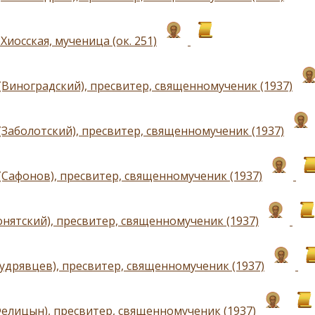
иосская, мученица (ок. 251)
(Виноградский), пресвитер, священномученик (1937)
(Заболотский), пресвитер, священномученик (1937)
(Сафонов), пресвитер, священномученик (1937)
онятский), пресвитер, священномученик (1937)
Кудрявцев), пресвитер, священномученик (1937)
Фелицын), пресвитер, священномученик (1937)