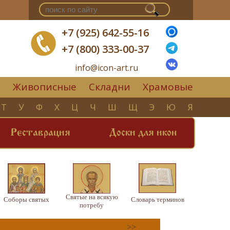
+7 (925) 642-55-16
+7 (800) 333-00-37
info@icon-art.ru
Живописные
Складни
Храмовые
▼
Т
У
Ф
Х
Ц
Ч
Ш
Щ
Э
Ю
Я
Реставрация
Доски для икон
Святые на всякую
Соборы святых
Словарь терминов
потребу
>>