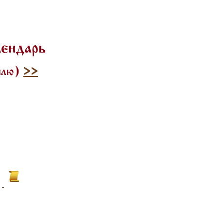
лендарь
тилю)
>>