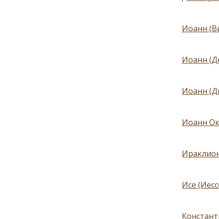
Иоанн (В
Иоанн (Д
Иоанн (Д
Иоанн Ок
Ираклион
Исе (Иес
Констант