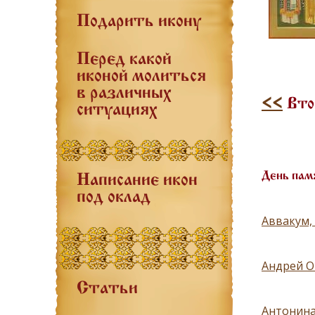
Подарить икону
Перед какой
иконой молиться
в различных
<<
Втор
ситуациях
День пам
Написание икон
под оклад
Аввакум, 
Андрей О
Статьи
Антонина