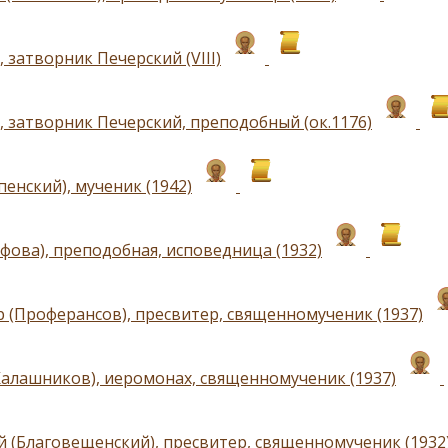
 затворник Печерский (VIII)
, затворник Печерский, преподобный (ок.1176)
пенский), мученик (1942)
афова), преподобная, исповедница (1932)
 (Проферансов), пресвитер, священномученик (1937)
Калашников), иеромонах, священномученик (1937)
 (Благовещенский), пресвитер, священномученик (1932