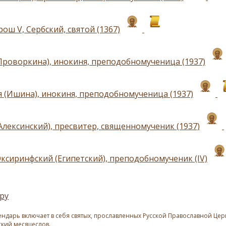
ош V, Сербский, святой (1367)
Проворкина), инокиня, преподобномученица (1937)
 (Ишина), инокиня, преподобномученица (1937)
Алексинский), пресвитер, священномученик (1937)
ксиринфский (Египетский), преподобномученик (IV)
ру
ндарь включает в себя святых, прославленных Русской Православной Церк
ский месяцеслов.