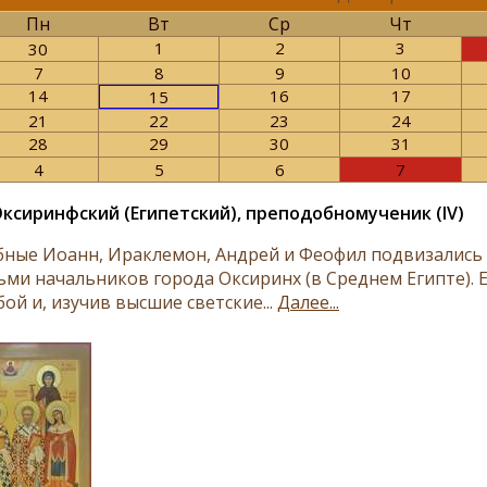
Пн
Вт
Ср
Чт
1
2
3
30
7
8
9
10
14
16
17
15
21
22
23
24
28
29
30
31
4
5
6
7
ксиринфский (Египетский), преподобномученик (IV)
ные Иоанн, Ираклемон, Андрей и Феофил подвизались в 
ьми начальников города Оксиринх (в Среднем Египте). 
ой и, изучив высшие светские...
Далее...