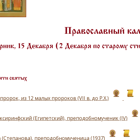
Православный ка
ник, 15 Декабря (2 Декабря по старому с
яти святых
пророк, из 12 малых пророков (VII в. до Р.Х.)
ксиринфский (Египетский), преподобномученик (IV)
 (Степанова), преподобномученица (1937)