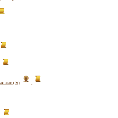
еник (IV)