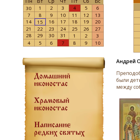
Пн
Вт
Ср
Чт
Пт
Сб
Вс
1
2
3
4
5
6
30
7
8
9
10
11
12
13
14
16
17
18
19
20
15
21
22
23
24
25
26
27
28
29
30
31
1
2
3
4
5
6
7
8
9
10
Андрей О
Преподоб
Домашний
были дет
иконостас
между соб
Храмовый
иконостас
Написание
редких святых