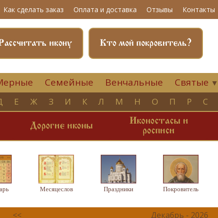
Как сделать заказ
Оплата и доставка
Отзывы
Контакты
Рассчитать икону
Кто мой покровитель?
Мерные
Семейные
Венчальные
Святые
Д
Е
Ж
З
И
К
Л
М
Н
О
П
Р
С
Иконостасы и
и
Дорогие иконы
росписи
арь
Месяцеслов
Праздники
Покровитель
<<
Декабрь - 2026