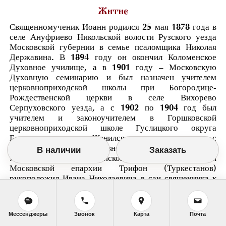
Житие
Священномученик Иоанн родился 25 мая 1878 года в
селе Ануфриево Никольской волости Рузского уезда
Московской губернии в семье псаломщика Николая
Державина. В 1894 году он окончил Коломенское
Духовное училище, а в 1901 году – Московскую
Духовную семинарию и был назначен учителем
церковноприходской школы при Богородице-
Рождественской церкви в селе Вихорево
Серпуховского уезда, а с 1902 по 1904 год был
учителем и законоучителем в Горшковской
церковноприходской школе Гуслицкого округа
Богородского уезда. Женился, впоследствии у них с
супругой Пелагией Петровной родилось девять детей.
В наличии
Заказать
7 августа 1904 года епископ Дмитровский, викарий
Московской епархии Трифон (Туркестанов)
рукоположил Ивана Николаевича в сан священника к
Никольской церкви в селе Милет Богородского уезда.
С этого же времени он стал законоучителем в
Милетском земском начальном училище. За
Мессенджеры
Звонок
Карта
Почта
благоговейное исполнение священнических