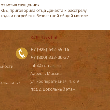
 ответил священник.
НКВД приговорила отца Данакта к расстрелу.
 года и погребен в безвестной общей могиле
КОНТАКТЫ
+7 (925) 642-55-16
+7 (800) 333-00-37
info@icon-art.ru
ьности
Адрес: г. Москва
ул. кооперативная, 4, к. 9
рсональных
под.2, цокольный этаж