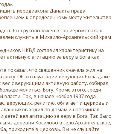
года».
лишить иеродиакона Данакта права
креплением к определенному месту жительства
 здесь был рукоположен в сан иеромонаха к
равлен служить в Михаило-Архангельский храм
рудников НКВД составил характеристику на
ет активную агитацию за веру в Бога как
та показал, что священник сначала жил на
азанку. Об эксплуатации верующих была даже
ик вел с верующими активную работу, собирал
 больше молиться Богу. Кроме этого, среди
ласти. Так, в начале ноября 1937 года
нас, верующих, религию, облагает и церковь и
Калашников ходил по домам и напоминал
 детей вел агитацию за веру в Бога. Так было
олы из деревни Косилово в село Архангельское,
ужба, приходите в церковь. Вы не слушайте