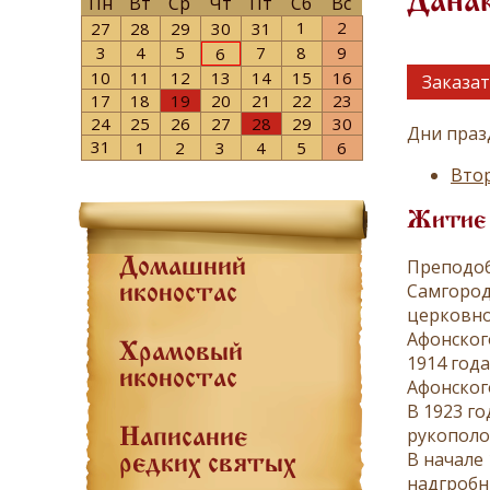
Дана
Пн
Вт
Ср
Чт
Пт
Сб
Вс
1
2
27
28
29
30
31
3
4
5
7
8
9
6
10
11
12
13
14
15
16
Заказат
17
18
19
20
21
22
23
24
25
26
27
28
29
30
Дни праз
31
1
2
3
4
5
6
Втор
Житие
Преподоб
Домашний
Самгородо
иконостас
церковно
Афонског
Храмовый
1914 год
иконостас
Афонског
В 1923 г
рукополо
Написание
В начале
редких святых
надгробн