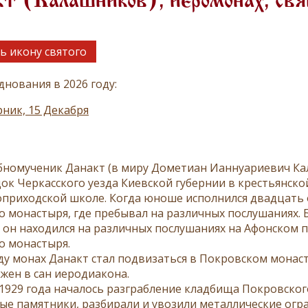
кт (Калашников), иеромонах, св
ь икону святого
днования в 2026 году:
ник, 15 Декабря
номученик Данакт (в миру Дометиан Ианнуариевич Кала
к Черкасского уезда Киевской губернии в крестьянской 
приходской школе. Когда юноше исполнился двадцать о
о монастыря, где пребывал на различных послушаниях. 
а он находился на различных послушаниях на Афонском п
о монастыря.
оду монах Данакт стал подвизаться в Покровском монаст
жен в сан иеродиакона.
 1929 года началось разграбление кладбища Покровско
ые памятники, разбирали и увозили металлические огр