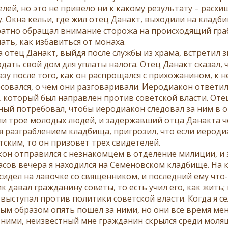
елей, но это не привело ни к какому результату – рас
. Окна кельи, где жил отец Данакт, выходили на кладби
атно обращал внимание сторожа на происходящий граб
ать, как избавиться от монаха.
та отец Данакт, выйдя после службы из храма, встретил
дать свой дом для уплаты налога. Отец Данакт сказал, 
азу после того, как он распрощался с прихожанином, к 
совался, о чем они разговаривали. Иеродиакон ответил.
, который был направлен против советской власти. Оте
ный потребовал, чтобы иеродиакон следовал за ним в 
и трое молодых людей, и задержавший отца Данакта че
я разграблением кладбища, пригрозил, что если иероди
тским, то он призовет трех свидетелей.
он отправился с незнакомцем в отделение милиции, и з
асов вечера я находился на Семеновском кладбище. На 
сидел на лавочке со священником, и последний ему что-
 давал гражданину советы, то есть учил его, как жить; 
выступал против политики советской власти. Когда я сел
ым образом опять пошел за ними, но они все время мен
 ними, неизвестный мне гражданин скрылся среди моля