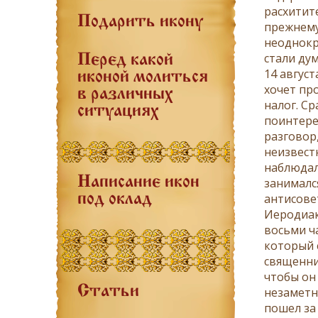
расхитит
Подарить икону
прежнему
неоднокр
стали дум
Перед какой
14 авгус
иконой молиться
хочет про
в различных
налог. Ср
ситуациях
поинтере
разговор
неизвест
наблюдал
Написание икон
занималс
антисове
под оклад
Иеродиак
восьми ч
который 
священник
чтобы он 
Статьи
незаметн
пошел за