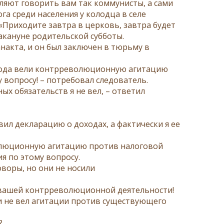
авляют говорить вам так коммунисты, а сами
га среди населения у колодца в селе
«Приходите завтра в церковь, завтра будет
накануне родительской субботы.
накта, и он был заключен в тюрьму в
7 года вели контрреволюционную агитацию
 вопросу! – потребовал следователь.
х обязательств я не вел, – ответил
ил декларацию о доходах, а фактически я ее
волюционную агитацию против налоговой
я по этому вопросу.
оворы, но они не носили
о вашей контрреволюционной деятельности!
и не вел агитации против существующего
?