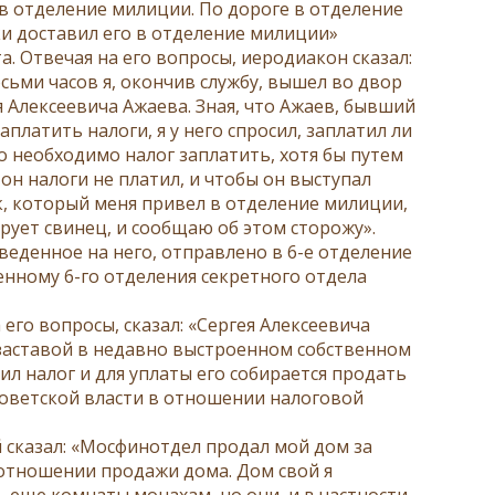
 в отделение милиции. По дороге в отделение
ки доставил его в отделение милиции»
 Отвечая на его вопросы, иеродиакон сказал:
сьми часов я, окончив службу, вышел во двор
я Алексеевича Ажаева. Зная, что Ажаев, бывший
латить налоги, я у него спросил, заплатил ли
 то необходимо налог заплатить, хотя бы путем
 он налоги не платил, и чтобы он выступал
ек, который меня привел в отделение милиции,
орует свинец, и сообщаю об этом сторожу».
аведенное на него, отправлено в 6-е отделение
енному 6-го отделения секретного отдела
его вопросы, сказал: «Сергея Алексеевича
 заставой в недавно выстроенном собственном
ил налог и для уплаты его собирается продать
 советской власти в отношении налоговой
 сказал: «Мосфинотдел продал мой дом за
 отношении продажи дома. Дом свой я
 еще комнаты монахам, но они, и в частности