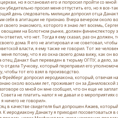
 церкви, но я остановил его и попросил пройти со мной
он убедительно просил меня отпустить его, но я все-та
ющий день следователь милиции допросил отца Данакта.
м себя в агитации не признаю. Вчера вечером около во
л своего знакомого, которого я знаю лет восемь, Серге
 овощами на Болотном рынке, должен фининспектору зап
Он ответил, что нет. Тогда я ему сказал, раз он должен,
воего дома. Я его не агитировал и не советовал, чтобы
оветской власти, я ему также не говорил. Тот же челов
 меня потому, что я из окна своего дома вижу, как он в
та отец Данакт был переведен в тюрьму ОГПУ, а дело, з
го отдела Тучкову, который переправил его уполномоч
, чтобы тот его взял в производство.
а Фрейберг допросил иеродиакона, который, отвечая на 
 знаю около восьми лет, проживает он за Даниловской
азговоре со мной он мне сообщил, что он еще не заплат
. Совета не платить налог я не давал и о мероприятиях
я ничего не говорил».
сяц в качестве свидетеля был допрошен Ажаев, который
. К иеродиакону Данакту я приходил посоветоваться в
л продать через Мосфинотдел, имел намерение продать