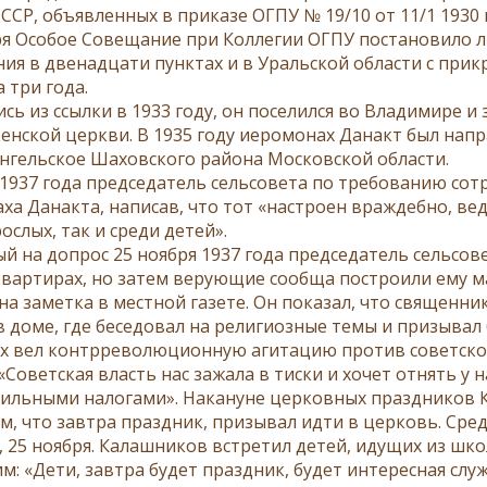
ССР, объявленных в приказе ОГПУ № 19/10 от 11/1 1930 
ря Особое Совещание при Коллегии ОГПУ постановило 
ия в двенадцати пунктах и в Уральской области с при
 три года.
сь из ссылки в 1933 году, он поселился во Владимире и
енской церкви. В 1935 году иеромонах Данакт был нап
ангельское Шаховского района Московской области.
 1937 года председатель сельсовета по требованию сот
ха Данакта, написав, что тот «настроен враждебно, вед
ослых, так и среди детей».
й на допрос 25 ноября 1937 года председатель сельсове
квартирах, но затем верующие сообща построили ему м
на заметка в местной газете. Он показал, что священн
 в доме, где беседовал на религиозные темы и призывал
 вел контрреволюционную агитацию против советской в
«Советская власть нас зажала в тиски и хочет отнять у 
сильными налогами». Накануне церковных праздников 
, что завтра праздник, призывал идти в церковь. Среди
я, 25 ноября. Калашников встретил детей, идущих из шк
им: «Дети, завтра будет праздник, будет интересная сл