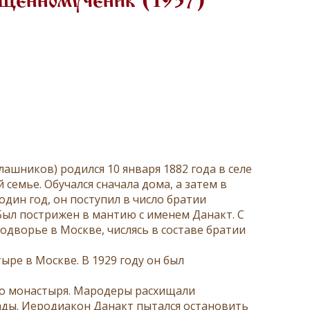
ященномученик (1937)
шников) родился 10 января 1882 года в селе
семье. Обучался сначала дома, а затем в
дин год, он поступил в число братии
Был пострижен в мантию с именем Данакт. С
одворье в Москве, числясь в составе братии
ыре в Москве. В 1929 году он был
го монастыря. Мародеры расхищали
ады. Иеродиакон Данакт пытался остановить