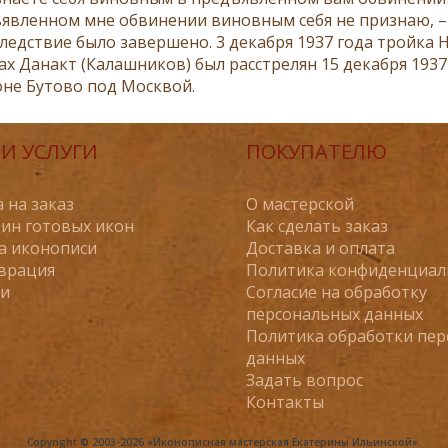
ъявленном мне обвинении виновным себя не признаю, –
следствие было завершено. 3 декабря 1937 года тройка 
х Данакт (Калашников) был расстрелян 15 декабря 1937
оне Бутово под Москвой.
И УСЛУГИ
ПОКУПАТЕЛЮ
 на заказ
О мастерской
ин готовых икон
Как сделать заказ
а иконописи
Доставка и оплата
врация
Политика конфиденциал
ьи
Согласие на обработку
персональных данных
Политика обработки пе
данных
Задать вопрос
Контакты
Copyright © 2003-2026 «Иконописная мастерская Екатерины Ильинской».