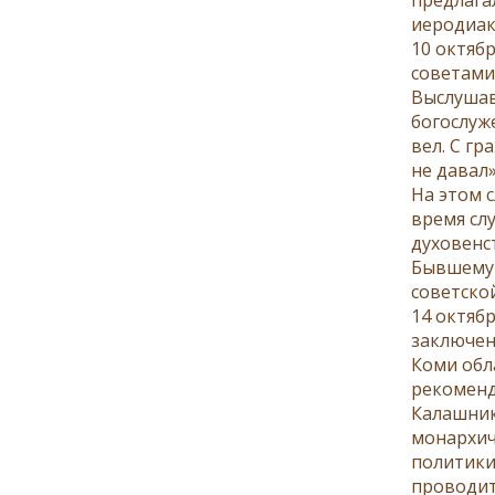
иеродиак
10 октяб
советами
Выслушав
богослуж
вел. С г
не давал»
На этом 
время сл
духовенс
Бывшему 
советской
14 октяб
заключен
Коми обла
рекоменд
Калашник
монархич
политики
проводит