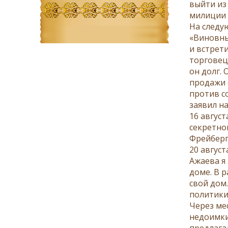
выйти из
милиции 
На следу
«Виновны
и встрети
торговец
он долг. 
продажи с
против с
заявил на
16 авгус
секретно
Фрейбергу
20 август
Ажаева я
доме. В р
свой дом
политики 
Через ме
недоимки
предлага