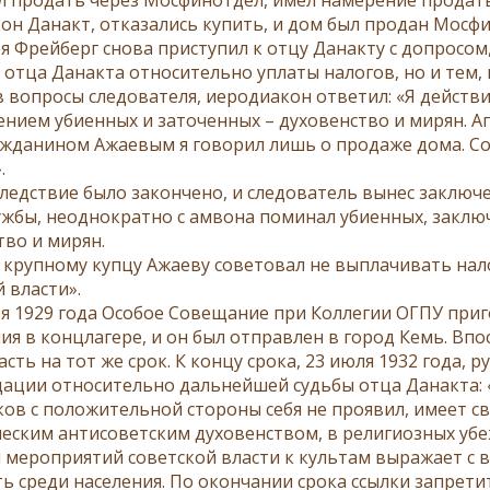
он Данакт, отказались купить, и дом был продан Мосф
ря Фрейберг снова приступил к отцу Данакту с допросом,
 отца Данакта относительно уплаты налогов, но и тем, 
 вопросы следователя, иеродиакон ответил: «Я действи
ением убиенных и заточенных – духовенство и мирян. Аг
ражданином Ажаевым я говорил лишь о продаже дома. Сов
.
следствие было закончено, и следователь вынес заключ
ужбы, неоднократно с амвона поминал убиенных, заклю
тво и мирян.
крупному купцу Ажаеву советовал не выплачивать нал
 власти».
ря 1929 года Особое Совещание при Коллегии ОГПУ при
ия в концлагере, и он был отправлен в город Кемь. Впо
сть на тот же срок. К концу срока, 23 июля 1932 года,
ации относительно дальнейшей судьбы отца Данакта: «
ов с положительной стороны себя не проявил, имеет с
еским антисоветским духовенством, в религиозных убе
 мероприятий советской власти к культам выражает с в
ь среди населения. По окончании срока ссылки запрет