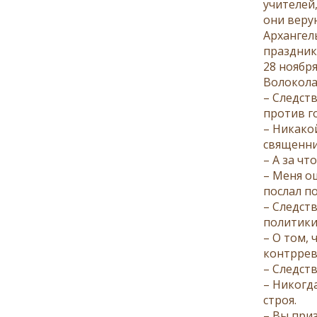
учителей,
они верую
Архангел
праздник 
28 ноябр
Волокола
– Следст
против г
– Никако
священни
– А за чт
– Меня о
послал п
– Следст
политики
– О том, 
контррев
– Следст
– Никогд
строя.
– Вы при