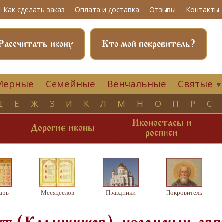
Как сделать заказ
Оплата и доставка
Отзывы
Контакты
Рассчитать икону
Кто мой покровитель?
Мерные
Семейные
Венчальные
Святые
Д
Е
Ж
З
И
К
Л
М
Н
О
П
Р
С
Иконостасы и
и
Дорогие иконы
росписи
арь
Месяцеслов
Праздники
Покровитель