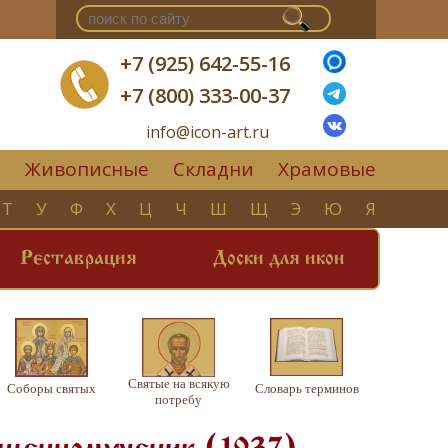
+7 (925) 642-55-16
+7 (800) 333-00-37
info@icon-art.ru
Живописные
Складни
Храмовые
▼
Т
У
Ф
Х
Ц
Ч
Ш
Щ
Э
Ю
Я
Реставрация
Доски для икон
Святые на всякую
Соборы святых
Словарь терминов
потребу