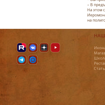
– В пред
На этом 
Иеромона
на полиг
НАШ
Икона
Магаз
Школ
Реста
Стат