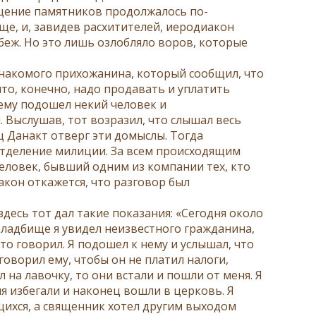
хищение памятников продолжалось по-
ще, и, завидев расхитителей, иеродиакон
еж. Но это лишь озлобляло воров, которые
 знакомого прихожанина, который сообщил, что
что, конечно, надо продавать и уплатить
нему подошел некий человек и
 Выслушав, тот возразил, что слышал весь
ц Данакт отверг эти домыслы. Тогда
отделение милиции. За всем происходящим
ловек, бывший одним из компании тех, кто
акон откажется, что разговор был
десь тот дал такие показания: «Сегодня около
кладбище я увидел неизвестного гражданина,
то говорил. Я подошел к нему и услышал, что
говорил ему, чтобы он не платил налоги,
 на лавочку, то они встали и пошли от меня. Я
я избегали и наконец вошли в церковь. Я
щихся, а священник хотел другим выходом