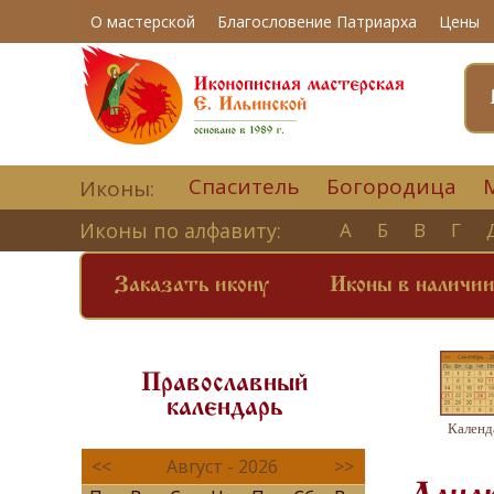
О мастерской
Благословение Патриарха
Цены
Спаситель
Богородица
Иконы:
Иконы по алфавиту:
А
Б
В
Г
Заказать икону
Иконы в наличи
Православный
календарь
Календ
<<
Август - 2026
>>