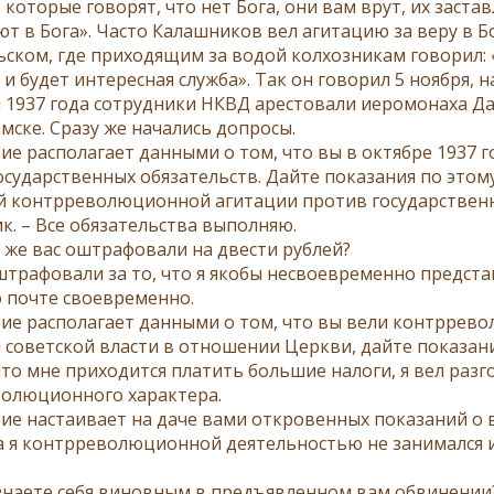
 которые говорят, что нет Бога, они вам врут, их заст
т в Бога». Часто Калашников вел агитацию за веру в Бо
ьском, где приходящим за водой колхозникам говорил: 
и будет интересная служба». Так он говорил 5 ноября, 
я 1937 года сотрудники НКВД арестовали иеромонаха Да
мске. Сразу же начались допросы.
вие располагает данными о том, что вы в октябре 193
осударственных обязательств. Дайте показания по этому
й контрреволюционной агитации против государственны
к. – Все обязательства выполняю.
о же вас оштрафовали на двести рублей?
штрафовали за то, что я якобы несвоевременно представ
о почте своевременно.
вие располагает данными о том, что вы вели контрре
 советской власти в отношении Церкви, дайте показани
что мне приходится платить большие налоги, я вел разг
олюционного характера.
вие настаивает на даче вами откровенных показаний 
а я контрреволюционной деятельностью не занимался 
знаете себя виновным в предъявленном вам обвинении