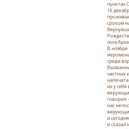
пунктах С
16 декаб
проживан
сроком на
Вернувши
Рождеств
села Арх
В ноябре
иеромона
среди взр
Вызванны
частных 
напечата
их у себя
верующих
говорил: 
нас непо
верующим
и сегодн
и сказал 