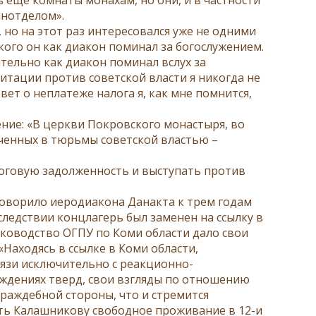
инотделом».
 но на этот раз интересовался уже не одними
кого он как диакон поминал за богослужением.
тельно как диакон поминал вслух за
итации против советской власти я никогда не
ет о неплатеже налога я, как мне помнится,
ение: «В церкви Покровского монастыря, во
ченных в тюрьмы советской властью –
оговую задолженность и выступать против
говорило иеродиакона Данакта к трем годам
следствии концлагерь был заменен на ссылку в
 руководство ОГПУ по Коми области дало свои
Находясь в ссылке в Коми области,
вязи исключительно с реакционно-
ждениях тверд, свои взгляды по отношению
раждебной стороны, что и стремится
ить Калашникову свободное проживание в 12-и