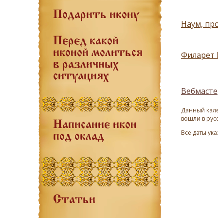
Подарить икону
Наум, про
Перед какой
иконой молиться
Филарет 
в различных
ситуациях
Вебмасте
Данный кале
вошли в рус
Написание икон
Все даты ук
под оклад
Статьи