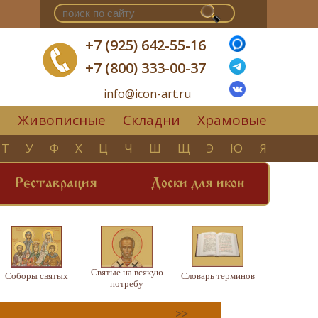
+7 (925) 642-55-16
+7 (800) 333-00-37
info@icon-art.ru
Живописные
Складни
Храмовые
▼
Т
У
Ф
Х
Ц
Ч
Ш
Щ
Э
Ю
Я
Реставрация
Доски для икон
Святые на всякую
Соборы святых
Словарь терминов
потребу
>>