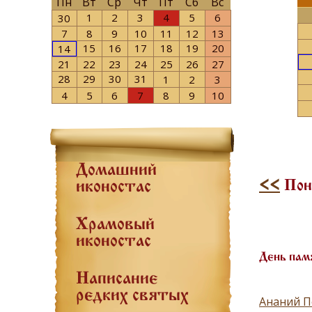
Пн
Вт
Ср
Чт
Пт
Сб
Вс
1
2
3
4
5
6
30
7
8
9
10
11
12
13
15
16
17
18
19
20
14
21
22
23
24
25
26
27
28
29
30
31
1
2
3
4
5
6
7
8
9
10
Домашний
<<
Поне
иконостас
Храмовый
иконостас
День пам
Написание
редких святых
Ананий П