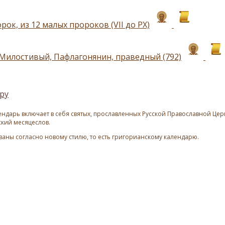
рок, из 12 малых пророков (VII до РХ)
Милостивый, Пафлагонянин, праведный (792)
ру
ндарь включает в себя святых, прославленных Русской Православной Церк
ский месяцеслов.
азаны согласно новому стилю, то есть григорианскому календарю.