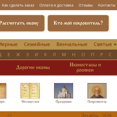
Как сделать заказ
Оплата и доставка
Отзывы
Контакты
Рассчитать икону
Кто мой покровитель?
Мерные
Семейные
Венчальные
Святые
Д
Е
Ж
З
И
К
Л
М
Н
О
П
Р
С
Иконостасы и
и
Дорогие иконы
росписи
арь
Месяцеслов
Праздники
Покровитель
<<
Декабрь - 2026