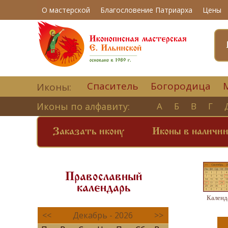
О мастерской
Благословение Патриарха
Цены
Спаситель
Богородица
Иконы:
Иконы по алфавиту:
А
Б
В
Г
Заказать икону
Иконы в наличи
Православный
календарь
Календ
<<
Декабрь - 2026
>>