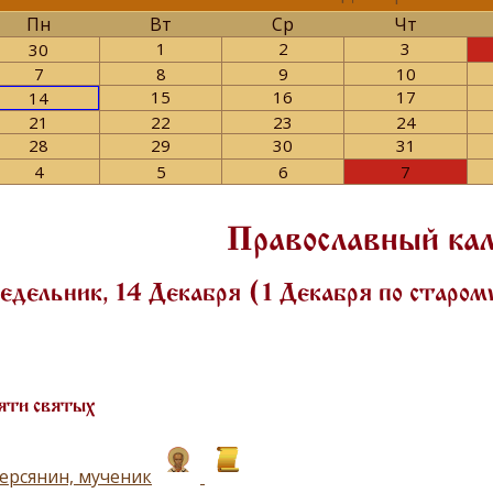
Пн
Вт
Ср
Чт
1
2
3
30
7
8
9
10
15
16
17
14
21
22
23
24
28
29
30
31
4
5
6
7
Православный ка
дельник, 14 Декабря (1 Декабря по старо
яти святых
ерсянин, мученик