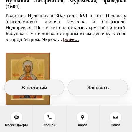
Иулиания Лазаревская, Муромская, праведная
(1604)
Родилась Иулиания в 30-е годы XVI в. в г. Плосне у
благочестивых дворян Иустина и Стефаниды
Недюревых. Шести лет она осталась круглой сиротой.
Бабушка с материнской стороны взяла девочку к себе
в город Муром. Через...
Далее...
В наличии
Заказать
Православный календарь
<<
Четверг, 15 Января (2 Января по старому
Мессенджеры
Звонок
Карта
Почта
стилю)
>>