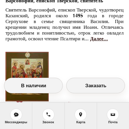
Варсонофий, епископ Тверской, святитель
Святитель Варсонофий, епископ Тверской, чудотворец
Казанский, родился около 1495 года в городе
Серпухове в семье священника Василия. При
крещении младенец получил имя Иоанн. Отличаясь
трудолюбием и понятливостью, отрок легко овладел
грамотой, освоил чтение Псалтири и...
Далее...
В наличии
Заказать
Православный календарь
<<
Суббота, 17 Октября (4 Октября по старому
стилю)
>>
Мессенджеры
Звонок
Карта
Почта