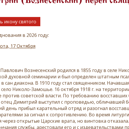
трий (Вознесенский) иерей свя
ь икону святого
днования в 2026 году:
ота, 17 Октября
Павлович Вознесенский родился в 1855 году в селе Нико
кой духовной семинарии и был определен штатным пс
 в сан диакона. В 1910 году стал священником. Начавш
 село Николо-Замошье. 16 октября 1918 г. на территор
е против советской власти. По требованию восставших 
 отец Димитрий выступил с проповедью, обличавшей б
й день прибыл карательный отряд и разогнал восставш
арателями за сигнал к сопротивлению. Во время литург
 через открытые Царские врата, но винтовка отказала.
ончания службы, арестовали его и с издевательствами