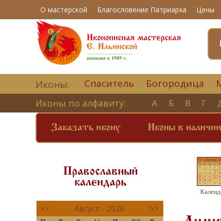
О мастерской
Благословение Патриарха
Цены
Спаситель
Богородица
Иконы:
Иконы по алфавиту:
А
Б
В
Г
Заказать икону
Иконы в наличи
Православный
календарь
Календ
<<
Август - 2026
>>