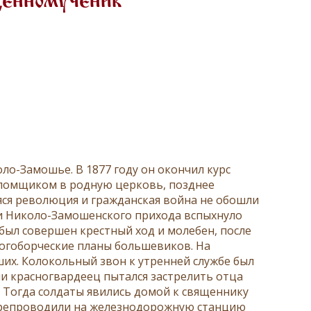
щенномученик
ло-Замошье. В 1877 году он окончил курс
аломщиком в родную церковь, позднее
аяся революция и гражданская война не обошли
ии Николо-Замошенского прихода вспыхнуло
был совершен крестный ход и молебен, после
огоборческие планы большевиков. На
их. Колокольный звон к утренней службе был
ии красногвардеец пытался застрелить отца
 Тогда солдаты явились домой к священнику
 препроводили на железнодорожную станцию