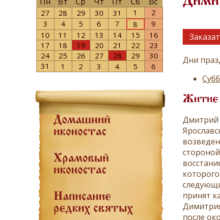
Дими
Пн
Вт
Ср
Чт
Пт
Сб
Вс
1
2
27
28
29
30
31
3
4
5
6
7
9
8
10
11
12
13
14
15
16
Заказат
17
18
19
20
21
22
23
24
25
26
27
28
29
30
Дни праз
31
1
2
3
4
5
6
Субб
Житие
Дмитрий 
Домашний
Ярославс
иконостас
возведен
стороной
Храмовый
восстани
иконостас
которого
следующи
принят к
Написание
Димитрия
редких святых
после ок