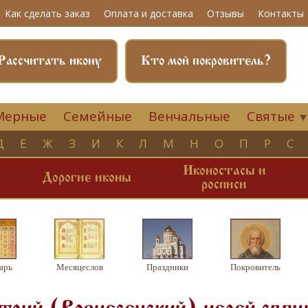
Как сделать заказ
Оплата и доставка
Отзывы
Контакты
Рассчитать икону
Кто мой покровитель?
Мерные
Семейные
Венчальные
Святые
Д
Е
Ж
З
И
К
Л
М
Н
О
П
Р
С
Иконостасы и
и
Дорогие иконы
росписи
арь
Месяцеслов
Праздники
Покровитель