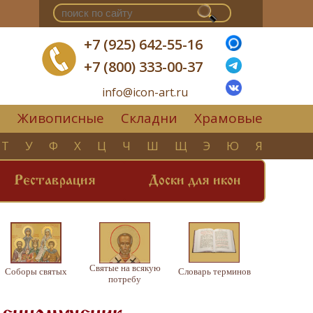
+7 (925) 642-55-16
+7 (800) 333-00-37
info@icon-art.ru
Живописные
Складни
Храмовые
▼
Т
У
Ф
Х
Ц
Ч
Ш
Щ
Э
Ю
Я
Реставрация
Доски для икон
Святые на всякую
Соборы святых
Словарь терминов
потребу