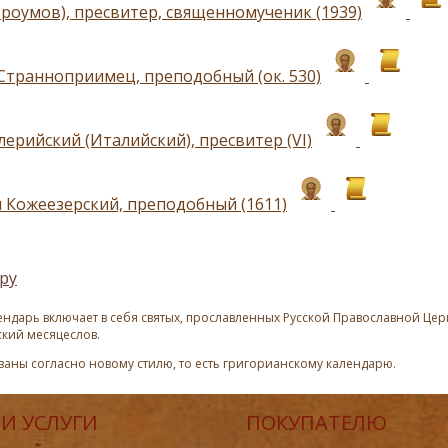
троумов), пресвитер, священномученик (1939)
Странноприимец, преподобный (ок. 530)
ерийский (Италийский), пресвитер (VI)
 Кожеезерский, преподобный (1611)
ру
ндарь включает в себя святых, прославленных Русской Православной Церк
ский месяцеслов.
азаны согласно новому стилю, то есть григорианскому календарю.
И УСЛУГИ
ПОКУПАТЕЛЮ