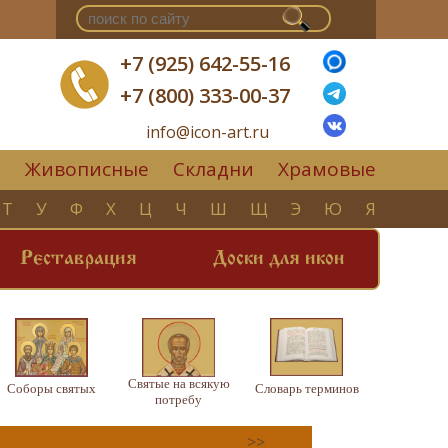
+7 (925) 642-55-16
+7 (800) 333-00-37
info@icon-art.ru
Живописные
Складни
Храмовые
▼
Т
У
Ф
Х
Ц
Ч
Ш
Щ
Э
Ю
Я
Реставрация
Доски для икон
Святые на всякую
Соборы святых
Словарь терминов
потребу
>>