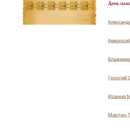
День пам
Александ
Амвросий
Владимир
Георгий 
Иоанна М
Мартин Т