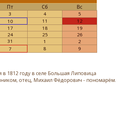
Пт
Сб
Вс
3
4
5
11
12
10
17
18
19
24
25
26
31
1
2
8
9
7
 в 1812 году в селе Большая Липовица
нником, отец, Михаил Фёдорович - пономарём.