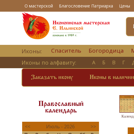
О мастерской
Благословение Патриарха
Цены
Спаситель
Богородица
Иконы:
Иконы по алфавиту:
А
Б
В
Г
Заказать икону
Иконы в наличи
Православный
календарь
Календ
<<
Июль - 2026
>>