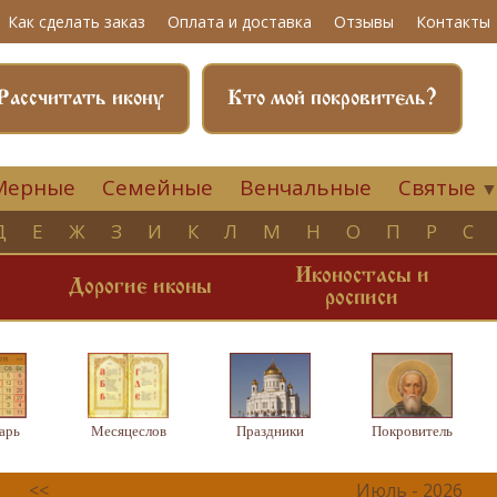
Как сделать заказ
Оплата и доставка
Отзывы
Контакты
Рассчитать икону
Кто мой покровитель?
Мерные
Семейные
Венчальные
Святые
Д
Е
Ж
З
И
К
Л
М
Н
О
П
Р
С
Иконостасы и
и
Дорогие иконы
росписи
арь
Месяцеслов
Праздники
Покровитель
<<
Июль - 2026