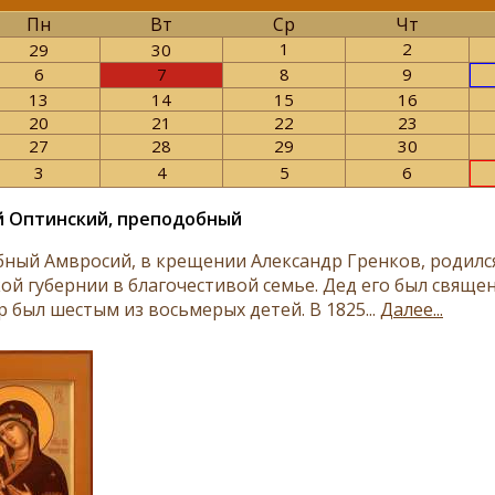
Пн
Вт
Ср
Чт
1
2
29
30
6
7
8
9
13
14
15
16
20
21
22
23
27
28
29
30
3
4
5
6
й Оптинский, преподобный
ный Амвросий, в крещении Александр Гренков, родился
ой губернии в благочестивой семье. Дед его был свяще
 был шестым из восьмерых детей. В 1825...
Далее...