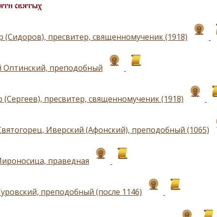
яти святых
р (Сидоров), пресвитер, священномученик (1918)
 Оптинский, преподобный
 (Сергеев), пресвитер, священномученик (1918)
Святогорец, Иверский (Афонский), преподобный (1065)
ироносица, праведная
уровский, преподобный (после 1146)