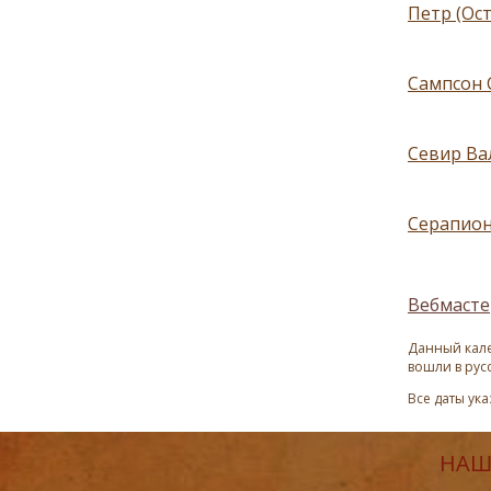
Петр (Ос
Сампсон 
Севир Вал
Серапион
Вебмасте
Данный кале
вошли в рус
Все даты ук
НАШ