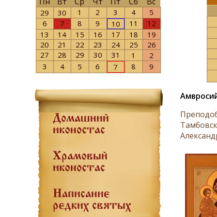
Пн
Вт
Ср
Чт
Пт
Сб
Вс
1
2
3
4
5
29
30
6
7
8
9
11
12
10
13
14
15
16
17
18
19
20
21
22
23
24
25
26
27
28
29
30
31
1
2
3
4
5
6
8
9
7
Амвроси
Преподоб
Домашний
Тамбовск
иконостас
Александр
Храмовый
иконостас
Написание
редких святых