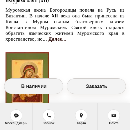
«Муромская» (ХII)
Муромская икона Богородицы попала на Русь из
Византии. В начале XII века она была принесена из
Киева в Муром святым благоверным князем
Константином Муромским. Святой князь старался
обратить языческих жителей Муромского края в
христианство, но...
Далее...
В наличии
Заказать
Православный календарь
Мессенджеры
Звонок
Карта
Почта
<<
Суббота, 25 Апреля (12 Апреля по старому
стилю)
>>