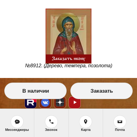
Заказать икону
№8912. (Дерево, темпера, позолота)
В наличии
Заказать
Мессенджеры
Звонок
Карта
Почта