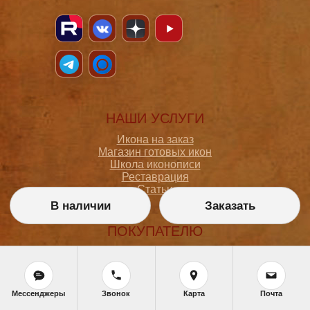
НАШИ УСЛУГИ
Икона на заказ
Магазин готовых икон
Школа иконописи
Реставрация
Статьи
В наличии
Заказать
ПОКУПАТЕЛЮ
О мастерской
Как сделать заказ
Доставка и оплата
Политика конфиденциальности
Мессенджеры
Звонок
Карта
Почта
Согласие на обработку персональных данных