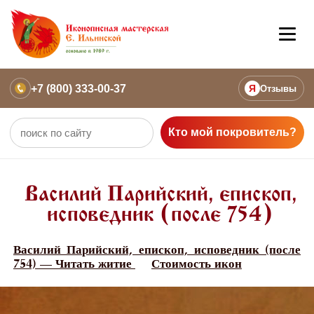
+7 (800) 333-00-37
Я
Отзывы
Кто мой покровитель?
Василий Парийский, епископ,
исповедник (после 754)
Василий Парийский, епископ, исповедник (после
754) — Читать житие
Стоимость икон