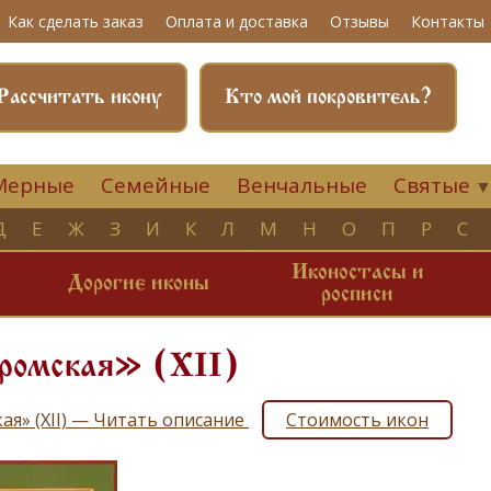
Как сделать заказ
Оплата и доставка
Отзывы
Контакты
Рассчитать икону
Кто мой покровитель?
Мерные
Семейные
Венчальные
Святые
Д
Е
Ж
З
И
К
Л
М
Н
О
П
Р
С
Иконостасы и
и
Дорогие иконы
росписи
омская» (ХII)
ая» (ХII) — Читать описание
Стоимость икон