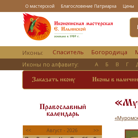
О мастерской
Благословение Патриарха
Цены
Спаситель
Богородица
Иконы:
Иконы по алфавиту:
А
Б
В
Г
Заказать икону
Иконы в наличи
«Мур
Православный
календарь
«Муромск
<<
Август - 2026
>>