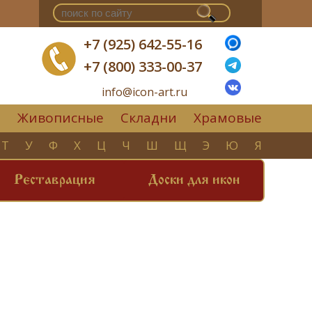
+7 (925) 642-55-16
+7 (800) 333-00-37
info@icon-art.ru
Живописные
Складни
Храмовые
▼
Т
У
Ф
Х
Ц
Ч
Ш
Щ
Э
Ю
Я
Реставрация
Доски для икон