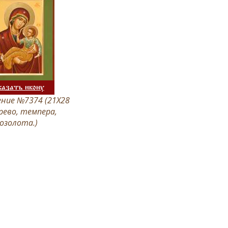
казать икону
ние №7374 (21Х28
ерево, темпера,
озолота.)