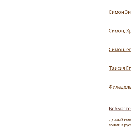
Симон Зил
Симон, Х
Симон, е
Таисия Ег
Филадель
Вебмасте
Данный кале
вошли в рус