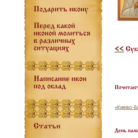
Подарить икону
Перед какой
иконой молиться
в различных
ситуациях
<<
Суб
Написание икон
под оклад
Почитают
«Киево-Б
Статьи
День пам