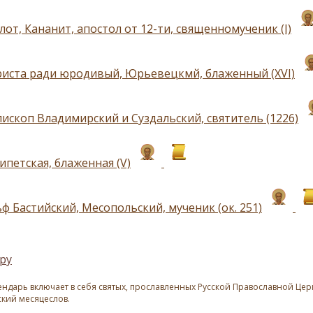
от, Кананит, апостол от 12-ти, священномученик (I)
риста ради юродивый, Юрьевецкмй, блаженный (XVI)
пископ Владимирский и Суздальский, святитель (1226)
ипетская, блаженная (V)
ф Бастийский, Месопольский, мученик (ок. 251)
ру
ндарь включает в себя святых, прославленных Русской Православной Церк
ский месяцеслов.