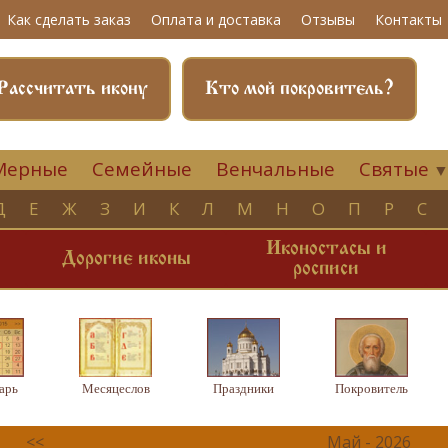
Как сделать заказ
Оплата и доставка
Отзывы
Контакты
Рассчитать икону
Кто мой покровитель?
Мерные
Семейные
Венчальные
Святые
Д
Е
Ж
З
И
К
Л
М
Н
О
П
Р
С
Иконостасы и
и
Дорогие иконы
росписи
арь
Месяцеслов
Праздники
Покровитель
<<
Май - 2026