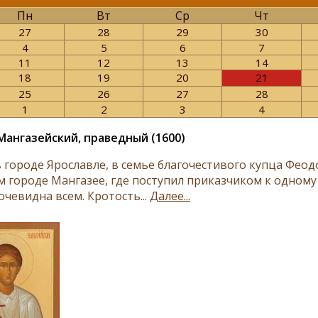
Пн
Вт
Ср
Чт
27
28
29
30
4
5
6
7
11
12
13
14
18
19
20
21
25
26
27
28
1
2
3
4
Мангазейский, праведный (1600)
в городе Ярославле, в семье благочестивого купца Феод
м городе Мангазее, где поступил приказчиком к одному 
очевидна всем. Кротость...
Далее...