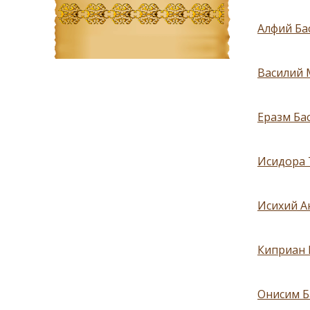
Алфий Ба
Василий 
Еразм Бас
Исидора 
Исихий А
Киприан Б
Онисим Ба