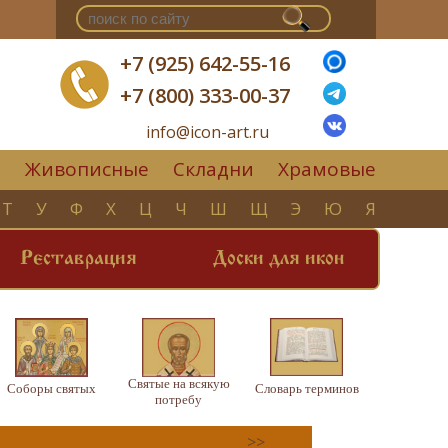
+7 (925) 642-55-16
+7 (800) 333-00-37
info@icon-art.ru
Живописные
Складни
Храмовые
▼
Т
У
Ф
Х
Ц
Ч
Ш
Щ
Э
Ю
Я
Реставрация
Доски для икон
Святые на всякую
Соборы святых
Словарь терминов
потребу
>>