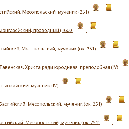
стийский, Месопольский, мученик (251)
Мангазейский, праведный (1600)
тийский, Месопольский, мученик (ок. 251)
Тавенская, Христа ради юродивая, преподобная (IV)
нтиохийский, мученик (IV)
астийский, Месопольский, мученик (ок. 251)
стийский, Месопольский, мученик (ок. 251)