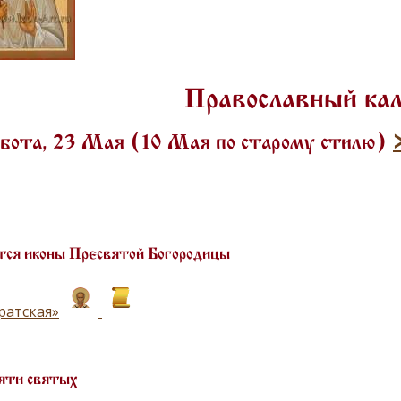
Православный ка
бота, 23 Мая (10 Мая по старому стилю)
ся иконы Пресвятой Богородицы
ратская»
яти святых