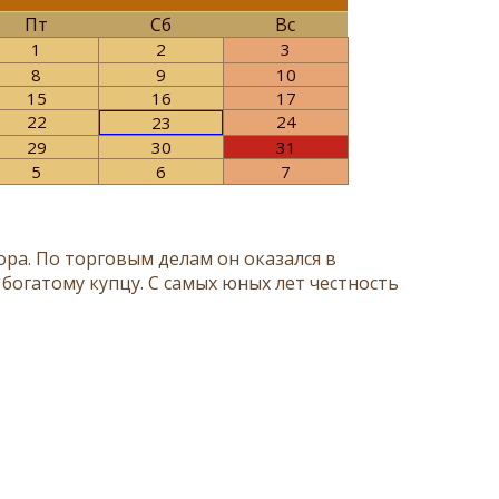
Пт
Сб
Вс
1
2
3
8
9
10
15
16
17
22
24
23
29
30
31
5
6
7
ора. По торговым делам он оказался в
богатому купцу. С самых юных лет честность