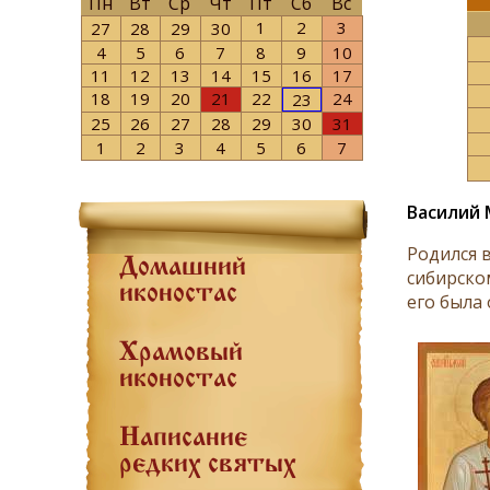
Пн
Вт
Ср
Чт
Пт
Сб
Вс
1
2
3
27
28
29
30
4
5
6
7
8
9
10
11
12
13
14
15
16
17
18
19
20
21
22
24
23
25
26
27
28
29
30
31
1
2
3
4
5
6
7
Василий 
Родился 
Домашний
сибирско
иконостас
его была 
Храмовый
иконостас
Написание
редких святых