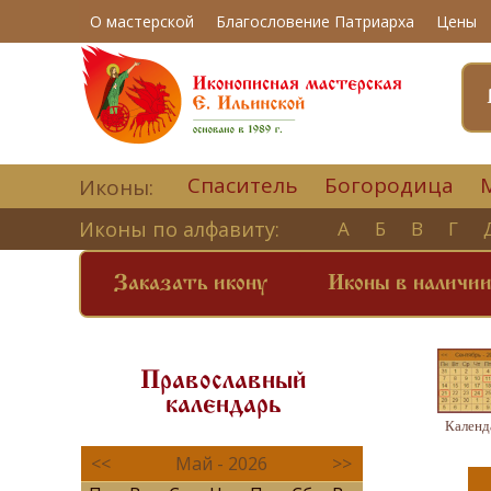
О мастерской
Благословение Патриарха
Цены
Спаситель
Богородица
Иконы:
Иконы по алфавиту:
А
Б
В
Г
Заказать икону
Иконы в наличи
Православный
календарь
Календ
<<
Май - 2026
>>