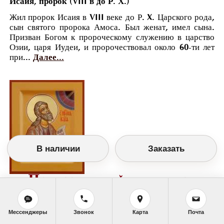
Исаия, пророк (VIII в до Р. Х.)
Жил пророк Исаия в VIII веке до Р. X. Царского рода,
сын святого пророка Амоса. Был женат, имел сына.
Призван Богом к пророческому служению в царство
Озии, царя Иудеи, и пророчествовал около 60-ти лет
при...
Далее...
В наличии
Заказать
Православный календарь
<<
Пятница, 22 Мая (9 Мая по старому
стилю)
>>
Мессенджеры
Звонок
Карта
Почта