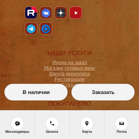
НАШИ УСЛУГИ
Икона на заказ
Магазин готовых икон
Школа иконописи
Реставрация
Статьи
В наличии
Заказать
ПОКУПАТЕЛЮ
О мастерской
Как сделать заказ
Доставка и оплата
Политика конфиденциальности
Мессенджеры
Звонок
Карта
Почта
Согласие на обработку персональных данных