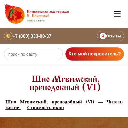
+7 (800) 333-00-37
Я
Отзывы
Кто мой покровитель?
Шио Мгвимский,
преподобный (VI)
Шио Мгвимский, преподобный (VI) — Читать
житие
Стоимость икон