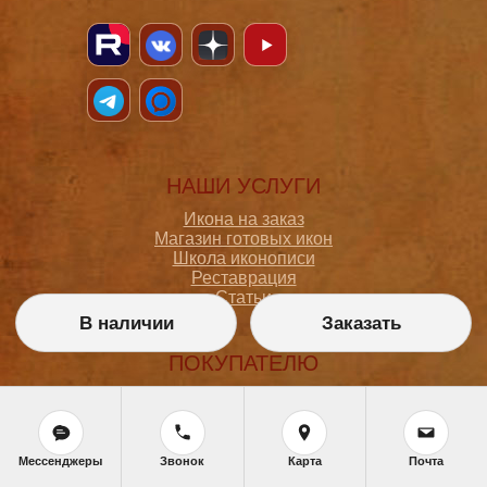
НАШИ УСЛУГИ
Икона на заказ
Магазин готовых икон
Школа иконописи
Реставрация
Статьи
В наличии
Заказать
ПОКУПАТЕЛЮ
О мастерской
Как сделать заказ
Доставка и оплата
Политика конфиденциальности
Мессенджеры
Звонок
Карта
Почта
Согласие на обработку персональных данных