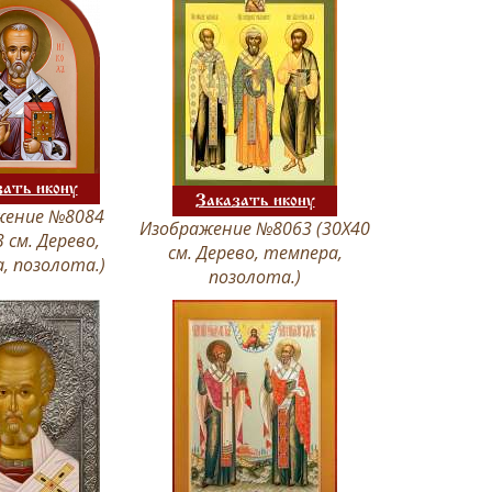
зать икону
Заказать икону
жение №8084
Изображение №8063 (30Х40
3 см. Дерево,
см. Дерево, темпера,
, позолота.)
позолота.)