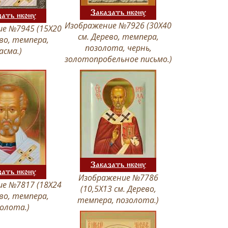
Заказать икону
зать икону
Изображение №7926 (30Х40
е №7945 (15Х20
см. Дерево, темпера,
ево, темпера,
позолота, чернь,
асма.)
золотопробельное письмо.)
Заказать икону
зать икону
Изображение №7786
е №7817 (18Х24
(10,5Х13 см. Дерево,
ево, темпера,
темпера, позолота.)
олота.)