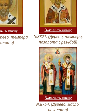
Заказать икону
зать икону
№8821. (Дерево, темпера,
рево, темпера,
позолота с резьбой)
золота)
Заказать икону
№8754. (Дерево, масло,
позолота)