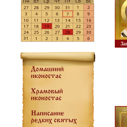
Пн
Вт
Ср
Чт
Пт
Сб
Вс
1
2
27
28
29
30
31
3
4
5
6
8
9
7
10
11
12
13
14
15
16
17
18
19
20
21
22
23
24
25
26
27
28
29
30
31
1
2
3
4
5
6
За
Домашний
иконостас
Храмовый
иконостас
Написание
редких святых