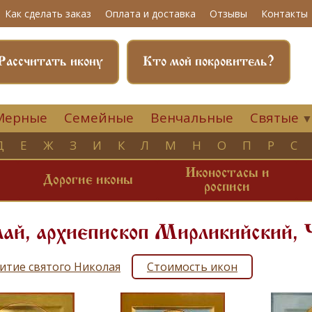
Как сделать заказ
Оплата и доставка
Отзывы
Контакты
Рассчитать икону
Кто мой покровитель?
Мерные
Семейные
Венчальные
Святые
Д
Е
Ж
З
И
К
Л
М
Н
О
П
Р
С
Иконостасы и
и
Дорогие иконы
росписи
ай, архиепископ Мирликийский, 
итие святого Николая
Стоимость икон