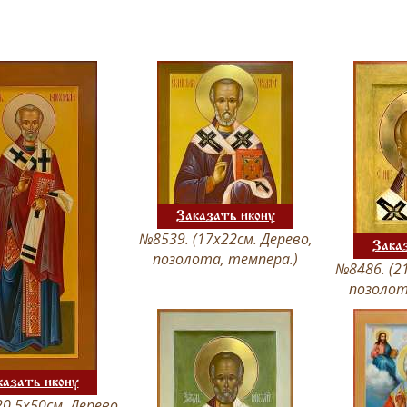
Заказать икону
№8539. (17х22см. Дерево,
Зака
позолота, темпера.)
№8486. (2
позолот
казать икону
20,5х50см. Дерево,