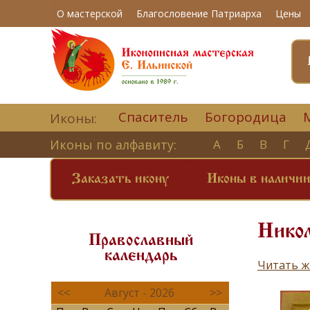
О мастерской
Благословение Патриарха
Цены
Спаситель
Богородица
Иконы:
Иконы по алфавиту:
А
Б
В
Г
Заказать икону
Иконы в наличи
Никол
Православный
календарь
Читать ж
<<
Август - 2026
>>