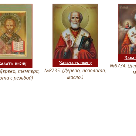
Зака
Заказать икону
казать икону
№8734. (Де
№8735. (Дерево, позолота,
Дерево, темпера,
м
масло.)
ота с резьбой)