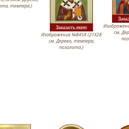
ота, темпера.)
Зака
Изображени
Заказать икону
см. Де
Изображение №8458 (21Х28
поз
см. Дерево, темпера,
позолота.)