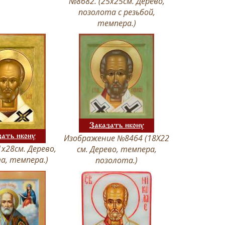
№8682. (25х25см. Дерево,
позолота с резьбой,
темпера.)
Заказать икону
зать икону
Изображение №8464 (18Х22
1х28см. Дерево,
см. Дерево, темпера,
а, темпера.)
позолота.)