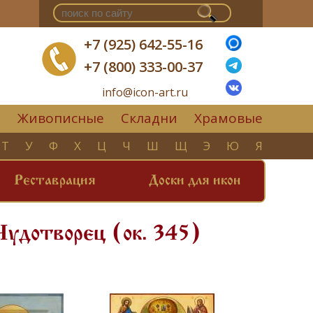
+7 (925) 642-55-16
+7 (800) 333-00-37
info@icon-art.ru
Живописные
Складни
Храмовые
▼
Т
У
Ф
Х
Ц
Ч
Ш
Щ
Э
Ю
Я
Реставрация
Доски для икон
Чудотворец (ок. 345)