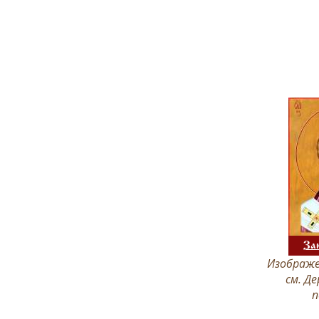
За
Изображе
см. Д
п