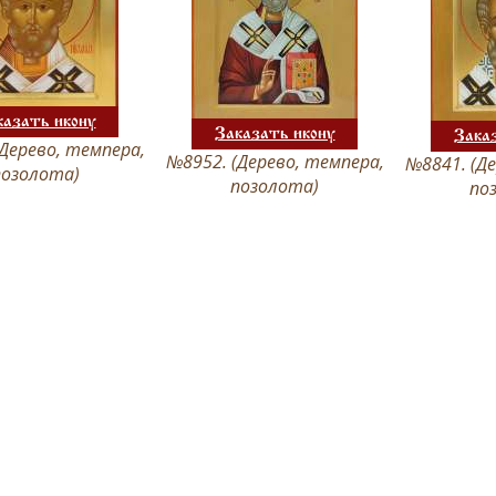
казать икону
Заказать икону
Зака
Дерево, темпера,
№8952. (Дерево, темпера,
№8841. (Де
позолота)
позолота)
по