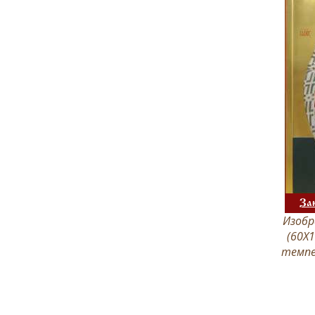
За
Изобр
(60Х1
темпе