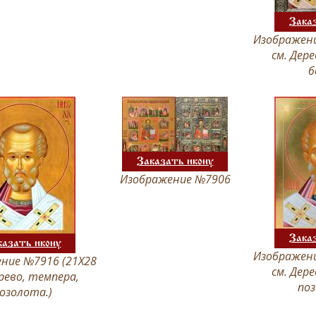
Зака
Изображени
см. Дер
б
Заказать икону
Изображение №7906
Зака
казать икону
Изображени
ние №7916 (21Х28
см. Дер
ерево, темпера,
поз
озолота.)