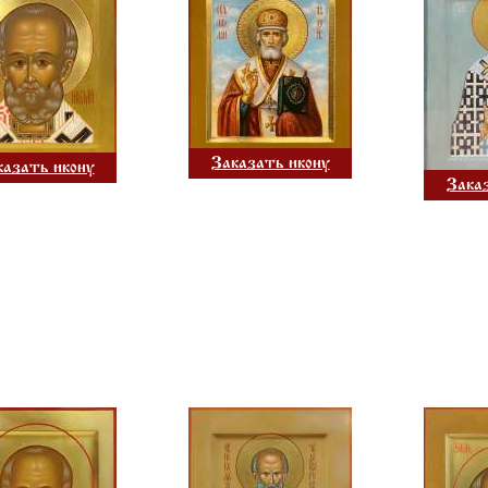
Заказать икону
казать икону
Зака