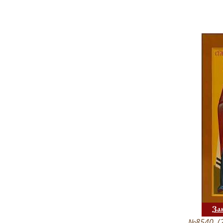
За
№8540. (