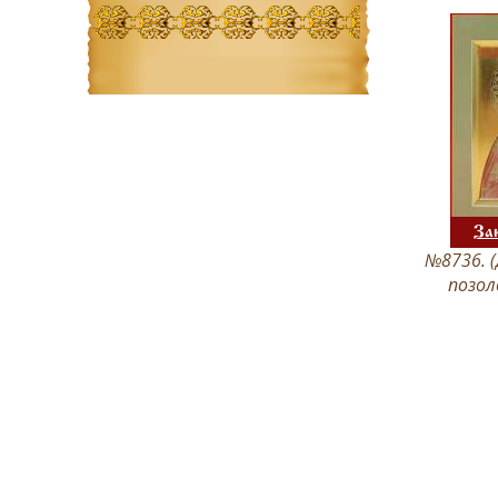
За
№8736. (
позол