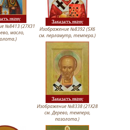
зать икону
Заказать икону
е №8413 (27Х31
Изображение №8392 (5Х6
рево, масло,
см. перламутр, темпера.)
олота.)
Заказать икону
Изображение №8338 (21Х28
см. Дерево, темпера,
позолота.)