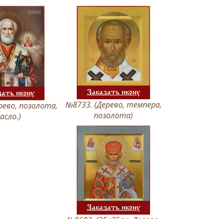
Заказать икону
зать икону
№8733. (Дерево, темпера,
рево, позолота,
позолота)
асло.)
Заказать икону