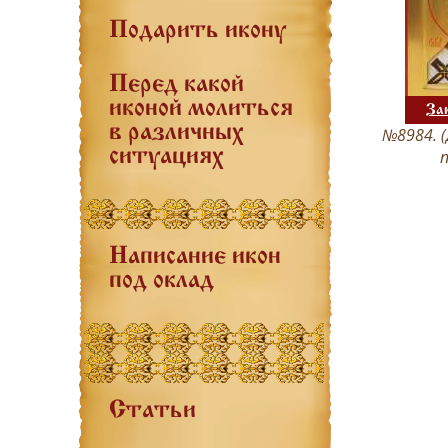
Подарить икону
Перед какой
иконой молиться
За
в различных
№8984. (
ситуациях
Написание икон
под оклад
Статьи