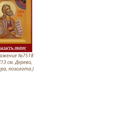
казать икону
ажение №7518
Х13 см. Дерево,
ра, позолота.)