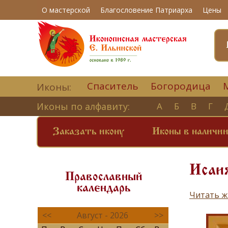
О мастерской
Благословение Патриарха
Цены
Спаситель
Богородица
Иконы:
Иконы по алфавиту:
А
Б
В
Г
Заказать икону
Иконы в наличи
Исаия
Православный
календарь
Читать ж
<<
Август - 2026
>>