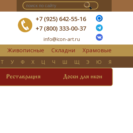
+7 (925) 642-55-16
+7 (800) 333-00-37
info@icon-art.ru
Живописные
Складни
Храмовые
▼
Т
У
Ф
Х
Ц
Ч
Ш
Щ
Э
Ю
Я
Реставрация
Доски для икон