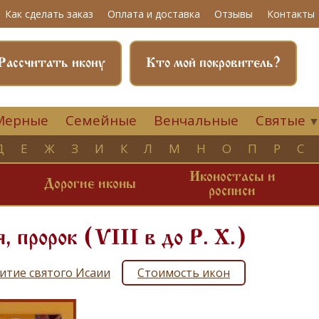
Как сделать заказ
Оплата и доставка
Отзывы
Контакты
Рассчитать икону
Кто мой покровитель?
Мерные
Семейные
Венчальные
Святые
Д
Е
Ж
З
И
К
Л
М
Н
О
П
Р
С
Иконостасы и
и
Дорогие иконы
росписи
, пророк (VIII в до Р. Х.)
итие святого Исаии
Стоимость икон