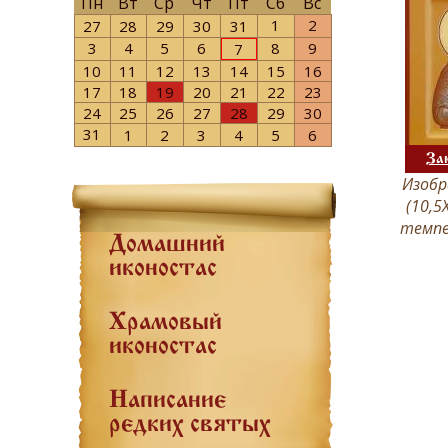
Пн
Вт
Ср
Чт
Пт
Сб
Вс
1
2
27
28
29
30
31
3
4
5
6
8
9
7
10
11
12
13
14
15
16
17
18
19
20
21
22
23
24
25
26
27
28
29
30
31
1
2
3
4
5
6
За
Изобр
(10,5
темпе
Домашний
иконостас
Храмовый
иконостас
Написание
редких святых