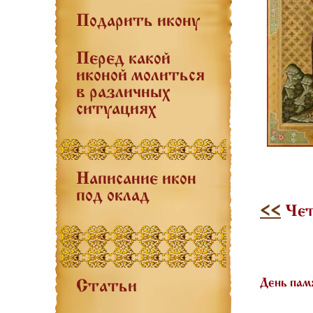
Подарить икону
Перед какой
иконой молиться
в различных
ситуациях
Написание икон
под оклад
<<
Чет
День пам
Статьи