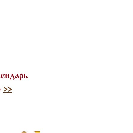
лендарь
)
>>