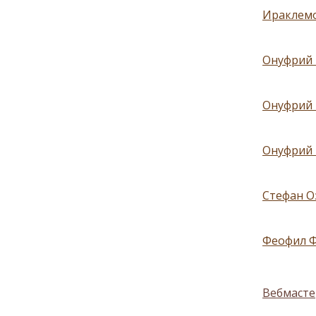
Ираклемо
Онуфрий 
Онуфрий 
Онуфрий 
Стефан О
Феофил Ф
Вебмасте