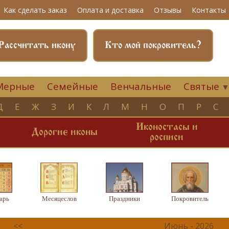
Как сделать заказ
Оплата и доставка
Отзывы
Контакты
Рассчитать икону
Кто мой покровитель?
Мерные
Семейные
Венчальные
Святые
Д
Е
Ж
З
И
К
Л
М
Н
О
П
Р
С
Иконостасы и
и
Дорогие иконы
росписи
арь
Месяцеслов
Праздники
Покровитель
<<
Июнь - 2026