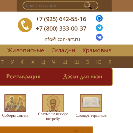
+7 (925) 642-55-16
+7 (800) 333-00-37
info@icon-art.ru
Живописные
Складни
Храмовые
▼
Т
У
Ф
Х
Ц
Ч
Ш
Щ
Э
Ю
Я
Реставрация
Доски для икон
Святые на всякую
Соборы святых
Словарь терминов
потребу
>>