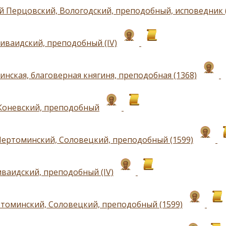
й Перцовский, Вологодский, преподобный, исповедник (
иваидский, преподобный (IV)
инская, благоверная княгиня, преподобная (1368)
Коневский, преподобный
Пертоминский, Соловецкий, преподобный (1599)
ваидский, преподобный (IV)
томинский, Соловецкий, преподобный (1599)