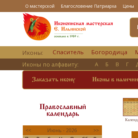
О мастерской
Благословение Патриарха
Цены
Спаситель
Богородица
Иконы:
Иконы по алфавиту:
А
Б
В
Г
Заказать икону
Иконы в наличи
Православный
календарь
Календ
<<
Июнь - 2026
>>