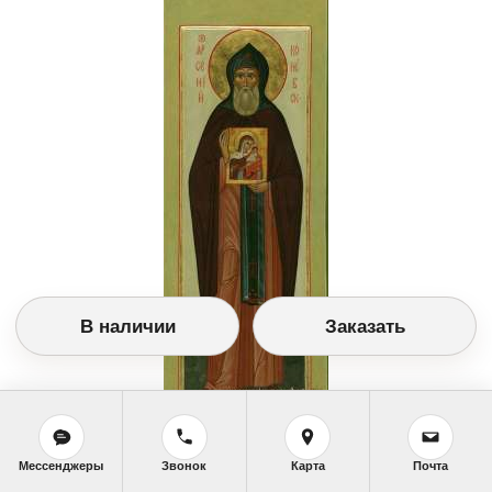
В наличии
Заказать
Заказать икону
Мерная икона(20,5Х49 см. Дерево, левкас, паволока,
Мессенджеры
Звонок
Карта
Почта
темпера, позолота.)