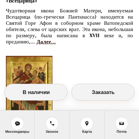
«Всецарица»
Чудотворная икона Божией Матери, именуемая
Всецарица (по-гречески Пантанасса) находится на
Святой Горе Афон в соборном храме Ватопедской
обители, слева от царских врат. Эта икона, небольшая
по размеру, была написана в XVII веке и, по
преданию,...
Далее...
В наличии
Заказать
Православный календарь
Мессенджеры
Звонок
Карта
Почта
<<
Понедельник, 31 Августа (18 Августа по