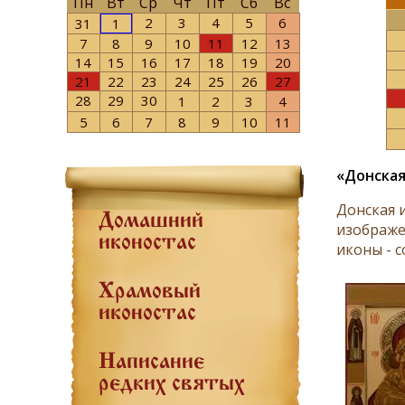
Пн
Вт
Ср
Чт
Пт
Сб
Вс
2
3
4
5
6
31
1
7
8
9
10
11
12
13
14
15
16
17
18
19
20
21
22
23
24
25
26
27
28
29
30
1
2
3
4
5
6
7
8
9
10
11
«Донска
Донская 
Домашний
изображе
иконостас
иконы - 
Храмовый
иконостас
Написание
редких святых