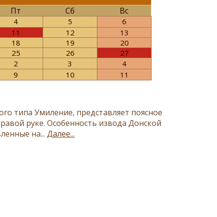
Пт
Сб
Вс
4
5
6
11
12
13
18
19
20
25
26
27
2
3
4
9
10
11
ого типа Умиление, представляет поясное
равой руке. Особенность извода Донской
ленные на...
Далее...