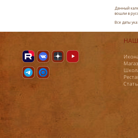
Данный кале
вошли в рус
Все даты ук
НАШ
Икона
Магаз
Школ
Реста
Стат