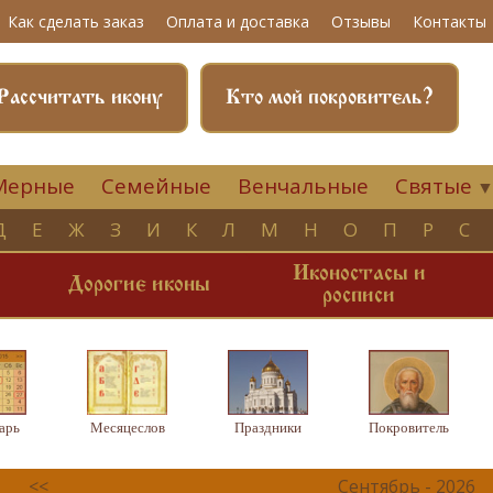
Как сделать заказ
Оплата и доставка
Отзывы
Контакты
Рассчитать икону
Кто мой покровитель?
Мерные
Семейные
Венчальные
Святые
Д
Е
Ж
З
И
К
Л
М
Н
О
П
Р
С
Иконостасы и
и
Дорогие иконы
росписи
арь
Месяцеслов
Праздники
Покровитель
<<
Сентябрь - 2026