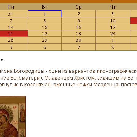
Пн
Вт
Ср
Чт
2
3
31
1
7
8
9
10
14
15
16
17
21
22
23
24
28
29
30
1
5
6
7
8
я»
икона Богородицы - один из вариантов иконографическ
ние Богоматери с Младенцем Христом, сидящим на Ее п
согнутые в коленях обнаженные ножки Младенца, постав