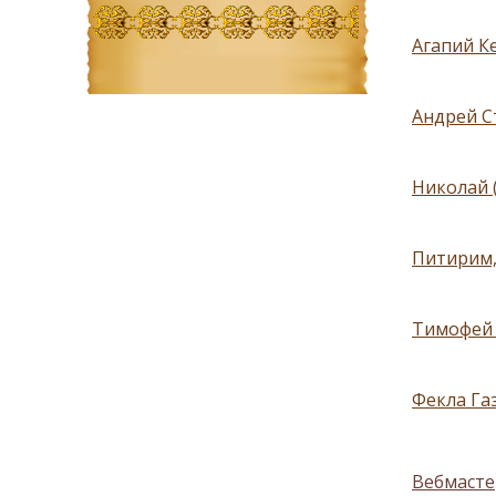
Агапий Ке
Андрей С
Николай 
Питирим,
Тимофей 
Фекла Газ
Вебмасте