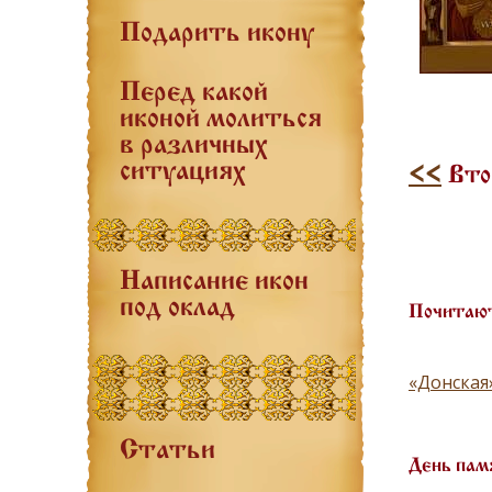
Подарить икону
Перед какой
иконой молиться
в различных
ситуациях
<<
Втор
Написание икон
под оклад
Почитают
«Донская
Статьи
День пам