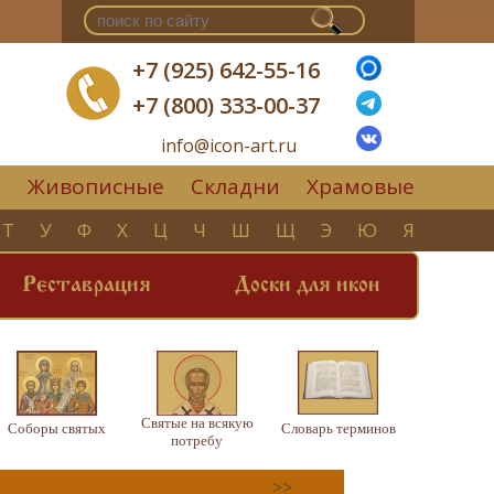
+7 (925) 642-55-16
+7 (800) 333-00-37
info@icon-art.ru
Живописные
Складни
Храмовые
▼
Т
У
Ф
Х
Ц
Ч
Ш
Щ
Э
Ю
Я
Реставрация
Доски для икон
Святые на всякую
Соборы святых
Словарь терминов
потребу
>>