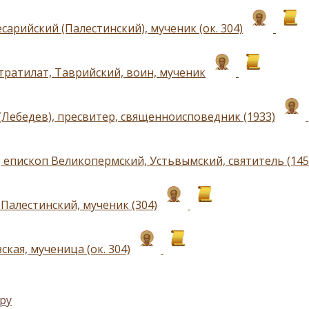
сарийский (Палестинский), мученик (ок. 304)
тратилат, Таврийский, воин, мученик
(Лебедев), пресвитер, священноисповедник (1933)
 епископ Великопермский, Устьвымский, святитель (145
Палестинский, мученик (304)
ская, мученица (ок. 304)
ру