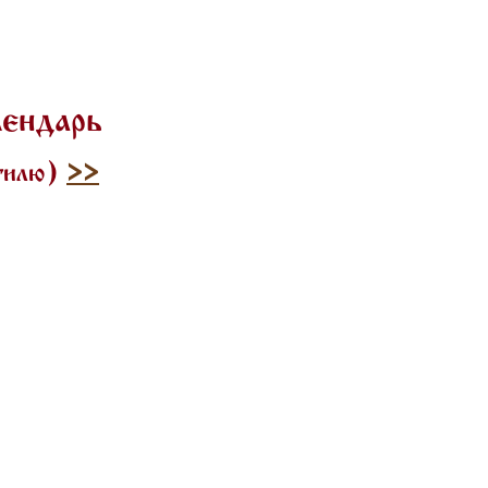
лендарь
стилю)
>>