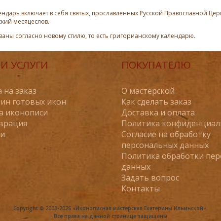
ндарь включает в себя святых, прославленных Русской Православной Церк
ский месяцеслов.
азаны согласно новому стилю, то есть григорианскому календарю.
И УСЛУГИ
ПОКУПАТЕЛЮ
 на заказ
О мастерской
ин готовых икон
Как сделать заказ
а иконописи
Доставка и оплата
врация
Политика конфиденциал
ьи
Согласие на обработку
персональных данных
Политика обработки пе
данных
Задать вопрос
Контакты
Copyright © 2003-2026 «Иконописная мастерская Екатерины Ильинской».
Все права на данной странице защищены