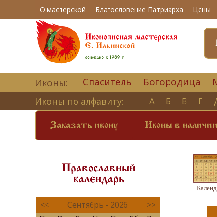
О мастерской
Благословение Патриарха
Цены
Спаситель
Богородица
Иконы:
Иконы по алфавиту:
А
Б
В
Г
Заказать икону
Иконы в наличи
Православный
календарь
Календ
<<
Сентябрь - 2026
>>