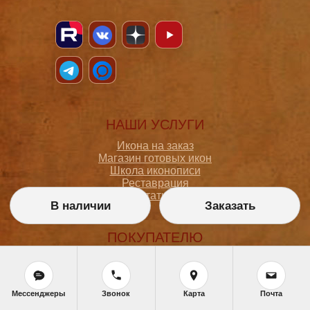
НАШИ УСЛУГИ
Икона на заказ
Магазин готовых икон
Школа иконописи
Реставрация
Статьи
В наличии
Заказать
ПОКУПАТЕЛЮ
О мастерской
Как сделать заказ
Доставка и оплата
Мессенджеры
Звонок
Карта
Почта
Политика конфиденциальности
Согласие на обработку персональных данных