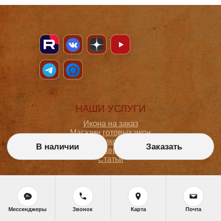
НАШИ УСЛУГИ
Икона на заказ
Магазин готовых икон
Школа иконописи
В наличии
Заказать
Реставрация
Статьи
ПОКУПАТЕЛЮ
О мастерской
Мессенджеры
Звонок
Карта
Почта
Как сделать заказ