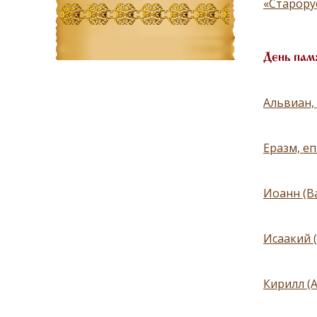
«Старору
День пам
Альвиан,
Еразм, е
Иоанн (В
Исаакий 
Кирилл (