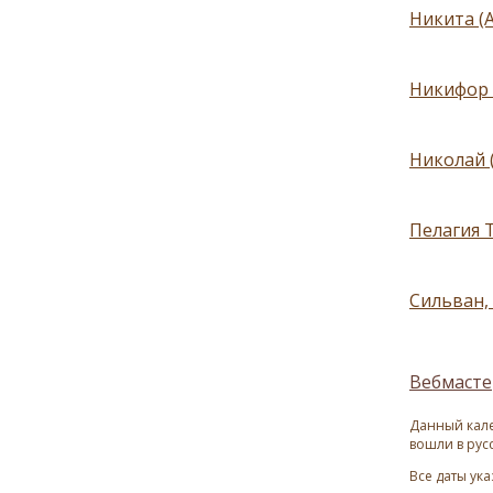
Никита (
Никифор 
Николай 
Пелагия Т
Сильван,
Вебмасте
Данный кале
вошли в рус
Все даты ук