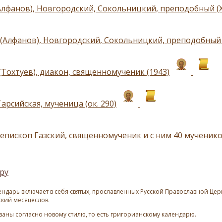
Алфанов), Новгородский, Сокольницкий, преподобный (X
(Алфанов), Новгородский, Сокольницкий, преподобный (
(Тохтуев), диакон, священномученик (1943)
арсийская, мученица (ок. 290)
 епископ Газский, священномученик и с ним 40 мученико
ру
ндарь включает в себя святых, прославленных Русской Православной Церк
ский месяцеслов.
азаны согласно новому стилю, то есть григорианскому календарю.