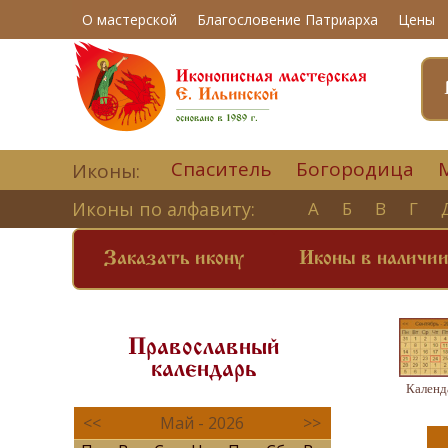
О мастерской
Благословение Патриарха
Цены
Спаситель
Богородица
Иконы:
Иконы по алфавиту:
А
Б
В
Г
Заказать икону
Иконы в наличи
Православный
календарь
Календ
<<
Май - 2026
>>