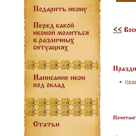
Подарить икону
Перед какой
<<
Вос
иконой молиться
в различных
ситуациях
Праздн
Написание икон
Неде
под оклад
Почитают
Статьи