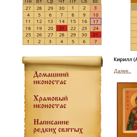
Пн
Вт
Ср
Чт
Пт
Сб
Вс
1
2
3
27
28
29
30
4
5
6
7
8
9
10
11
12
13
14
15
16
17
18
19
20
21
22
23
24
25
26
27
28
29
30
31
1
2
3
4
5
6
7
Кирилл (
Далее...
Домашний
иконостас
Храмовый
иконостас
Написание
редких святых