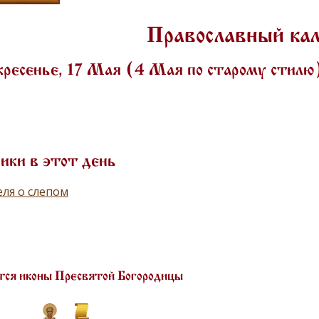
Православный ка
кресенье, 17 Мая (4 Мая по старому стил
ики в этот день
ля о слепом
ся иконы Пресвятой Богородицы