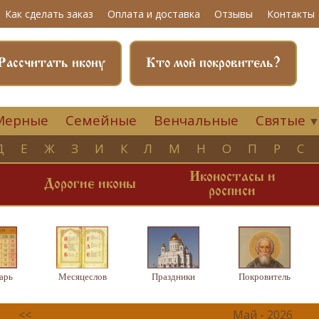
Как сделать заказ
Оплата и доставка
Отзывы
Контакты
Рассчитать икону
Кто мой покровитель?
Мерные
Семейные
Венчальные
Святые
Д
Е
Ж
З
И
К
Л
М
Н
О
П
Р
С
Иконостасы и
и
Дорогие иконы
росписи
арь
Месяцеслов
Праздники
Покровитель
<<
Май - 2026