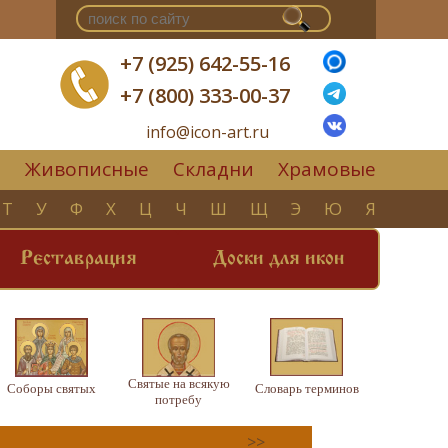
+7 (925) 642-55-16
+7 (800) 333-00-37
info@icon-art.ru
Живописные
Складни
Храмовые
▼
Т
У
Ф
Х
Ц
Ч
Ш
Щ
Э
Ю
Я
Реставрация
Доски для икон
Святые на всякую
Соборы святых
Словарь терминов
потребу
>>