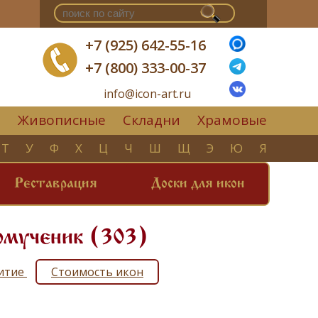
+7 (925) 642-55-16
+7 (800) 333-00-37
info@icon-art.ru
Живописные
Складни
Храмовые
▼
Т
У
Ф
Х
Ц
Ч
Ш
Щ
Э
Ю
Я
Реставрация
Доски для икон
омученик (303)
житие
Стоимость икон