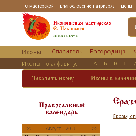
О мастерской
Благословение Патриарха
Цены
Спаситель
Богородица
Иконы:
Иконы по алфавиту:
А
Б
В
Г
Заказать икону
Иконы в наличи
Ераз
Православный
календарь
Еразм, е
<<
Август - 2026
>>