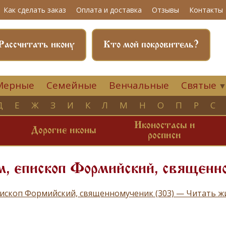
Как сделать заказ
Оплата и доставка
Отзывы
Контакты
Рассчитать икону
Кто мой покровитель?
Мерные
Семейные
Венчальные
Святые
Д
Е
Ж
З
И
К
Л
М
Н
О
П
Р
С
Иконостасы и
и
Дорогие иконы
росписи
м, епископ Формийский, священн
пископ Формийский, священномученик (303) — Читать 