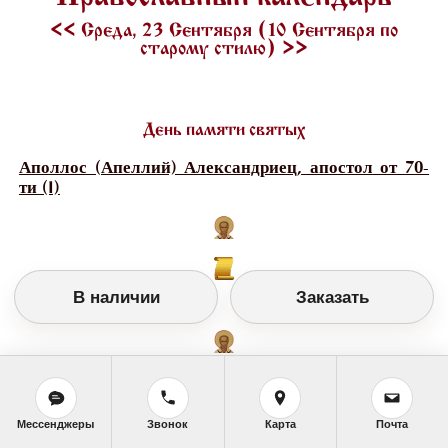
<<
Среда, 23 Сентября (10 Сентября по
старому стилю)
>>
День памяти святых
Аполлос (Апеллий) Александриец, апостол от 70-
ти (I)
В наличии
Заказать
Варипсав, мученик (II)
Василий (Максимов), пресвитер,
Мессенджеры
Звонок
Карта
Почта
священномученик (1937)