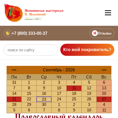
+7 (800) 333-00-37
Я
Отзывы
Кто мой покровитель?
<<
Сентябрь - 2026
>>
Пн
Вт
Ср
Чт
Пт
Сб
Вс
31
1
2
3
4
5
6
7
8
9
10
11
12
13
14
15
16
17
18
19
20
21
22
24
25
26
27
23
28
29
30
1
2
3
4
5
6
7
8
9
10
11
Православный календарь