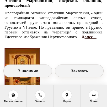
Антоний Марткопский, Иверский, столпник,
преподобный
Преподобный Антоний, столпник Марткопский, - один
из тринадцати каппадокийских святых отцов,
основателей грузинского монашества, пришедший в
Грузию в VI веке. По преданию, он принес в Грузию
первый отпечаток на "черепице" с подлинника
Едесского изображения Нерукотворного...
Далее...
В наличии
Заказать
Православный календарь
Мессенджеры
Звонок
Карта
Почта
<<
Воскресенье, 1 Февраля (19 Января по