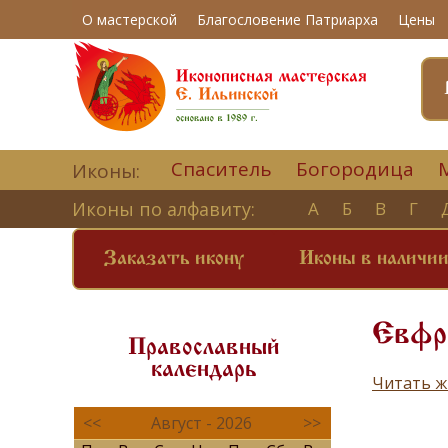
О мастерской
Благословение Патриарха
Цены
Спаситель
Богородица
Иконы:
Иконы по алфавиту:
А
Б
В
Г
Заказать икону
Иконы в наличи
Евфр
Православный
календарь
Читать ж
<<
Август - 2026
>>