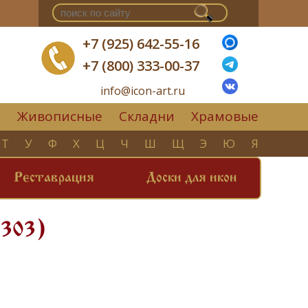
+7 (925) 642-55-16
+7 (800) 333-00-37
info@icon-art.ru
Живописные
Складни
Храмовые
▼
Т
У
Ф
Х
Ц
Ч
Ш
Щ
Э
Ю
Я
Реставрация
Доски для икон
(303)