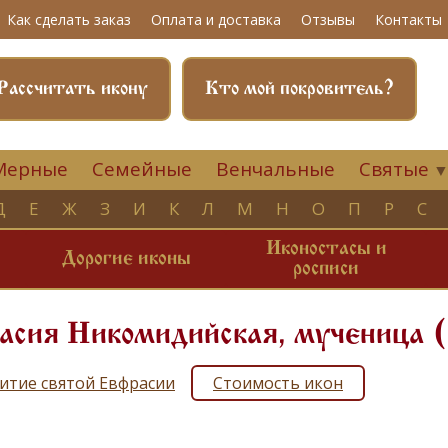
Как сделать заказ
Оплата и доставка
Отзывы
Контакты
Рассчитать икону
Кто мой покровитель?
Мерные
Семейные
Венчальные
Святые
Д
Е
Ж
З
И
К
Л
М
Н
О
П
Р
С
Иконостасы и
и
Дорогие иконы
росписи
асия Никомидийская, мученица 
итие святой Евфрасии
Стоимость икон