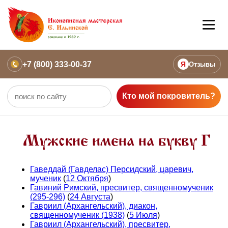
+7 (800) 333-00-37
Я
Отзывы
Кто мой покровитель?
Мужские имена на букву Г
Гаведдай (Гавделас) Персидский, царевич,
мученик
(
12 Октября
)
Гавиний Римский, пресвитер, священномученик
(295-296)
(
24 Августа
)
Гавриил (Архангельский), диакон,
священномученик (1938)
(
5 Июля
)
Гавриил (Архангельский), пресвитер,