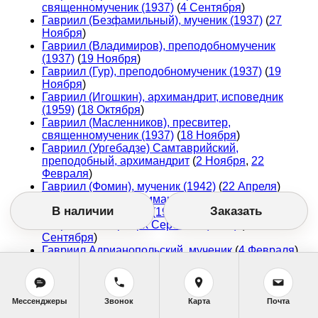
священномученик (1937)
(
4 Сентября
)
Гавриил (Безфамильный), мученик (1937)
(
27
Ноября
)
Гавриил (Владимиров), преподобномученик
(1937)
(
19 Ноября
)
Гавриил (Гур), преподобномученик (1937)
(
19
Ноября
)
Гавриил (Игошкин), архимандрит, исповедник
(1959)
(
18 Октября
)
Гавриил (Масленников), пресвитер,
священномученик (1937)
(
18 Ноября
)
Гавриил (Ургебадзе) Самтаврийский,
преподобный, архимандрит
(
2 Ноября
,
22
Февраля
)
Гавриил (Фомин), мученик (1942)
(
22 Апреля
)
Гавриил (Яцик), архимандрит,
В наличии
Заказать
преподобномученик (1937)
(
23 Сентября
)
Гавриил I, Патриарх Сербский (1659)
(
12
Сентября
)
Гавриил Адрианопольский, мученик
(
4 Февраля
)
Гавриил Архангел
Гавриил Белостокский, младенец, мученик (1690)
(
3 Мая
)
Гавриил Лесновский, преподобный (XI)
(
28
Мессенджеры
Звонок
Карта
Почта
Января
)