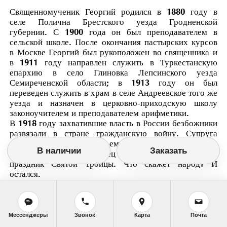
Священномученик Георгий родился в 1880 году в
селе Полична Брестского уезда Гродненской
губернии. С 1900 года он был преподавателем в
сельской школе. После окончания пастырских курсов
в Москве Георгий был рукоположен во священника и
в 1911 году направлен служить в Туркестанскую
епархию в село Глиновка Лепсинского уезда
Семиреченской области; в 1913 году он был
переведен служить в храм в селе Андреевское того же
уезда и назначен в церковно-приходскую школу
законоучителем и преподавателем арифметики.
В 1918 году захватившие власть в России безбожники
развязали в стране гражданскую войну. Супруга
священника предложила ему скрыться и переждать
В наличии
Заказать
смутное время. Но отец Георгий сказал: Скоро
праздник Святой Троицы. Что скажет народ? И
остался.
Вскоре пришедшим отрядом Красной гвардии в селе
была установлена советская власть. Отец Георгий был
арестован и две недели содержался под стражей;
затем его вывели к народу, чтобы собрать против него
Мессенджеры
Звонок
Карта
Почта
свидетельства. Однако таковых не нашлось, и