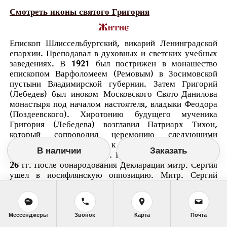
Смотреть иконы святого Григория
Житие
Епископ Шлиссельбургский, викарий Ленинградской
епархии. Преподавал в духовных и светских учебных
заведениях. В 1921 был пострижен в монашество
епископом Варфоломеем (Ремовым) в Зосимовской
пустыни Владимирской губернии. Затем Григорий
(Лебедев) был иноком Московского Свято-Данилова
монастыря под началом настоятеля, владыки Феодора
(Поздеевского). Хиротонию будущего мученика
Григория (Лебедева) возглавил Патриарх Тихон,
который сопроводил церемонию следующими
словами, обращенными к верующим Петрограда:
В наличии
Заказать
Посылаю вам жемчужину. Находился в тюрьме в 25-
26 гг. После обнародования Декларации митр. Сергия
ушел в иосифлянскую оппозицию. Митр. Сергий
желая удалить оппозиционера из Ленинграда назначил
его на таврическую кафедру. Однако св. Григорий
(Лебедев) ушел на покой. Жил в Коломне, с 1931 в
Москве, с 1932 в поселке Жаворонки Московской
Мессенджеры
Звонок
Карта
Почта
области, с 1933 в городе Кашине. Работал над