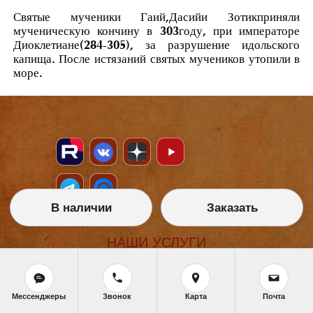
Святые мученики Гаий,Дасийи Зотикприняли
мученическую кончину в 303году, при императоре
Диоклетиане(284-305), за разрушение идольского
капища. После истязаний святых мучеников утопили в
море.
В наличии
Заказать
НАШИ УСЛУГИ
Икона на заказ
Магазин готовых икон
Школа иконописи
Мессенджеры
Звонок
Карта
Почта
Реставрация