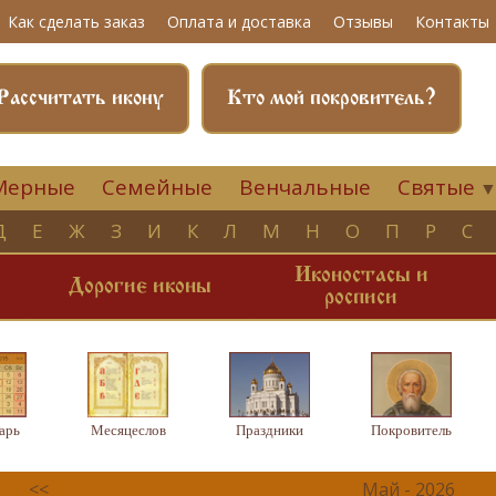
Как сделать заказ
Оплата и доставка
Отзывы
Контакты
Рассчитать икону
Кто мой покровитель?
Мерные
Семейные
Венчальные
Святые
Д
Е
Ж
З
И
К
Л
М
Н
О
П
Р
С
Иконостасы и
и
Дорогие иконы
росписи
арь
Месяцеслов
Праздники
Покровитель
<<
Май - 2026