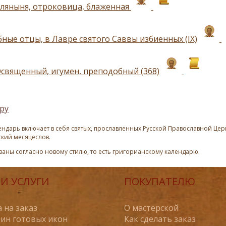
ляныня, отроковица, блаженная
ные отцы, в Лавре святого Саввы избиенных (IX)
священный, игумен, преподобный (368)
ру
ндарь включает в себя святых, прославленных Русской Православной Церк
ский месяцеслов.
азаны согласно новому стилю, то есть григорианскому календарю.
И УСЛУГИ
ПОКУПАТЕЛЮ
 на заказ
О мастерской
ин готовых икон
Как сделать заказ