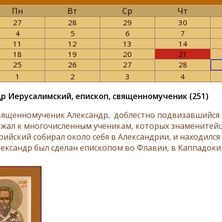
Пн
Вт
Ср
Чт
27
28
29
30
4
5
6
7
11
12
13
14
18
19
20
21
25
26
27
28
1
2
3
4
р Иерусалимский, епископ, священномученик (251)
вященномученик Александр, доблестно подвизавшийся и
жал к многочисленным ученикам, которых знаменитейши
ийский собирал около себя в Александрии, и находился в
ександр был сделан епископом во Флавии, в Каппадокии.