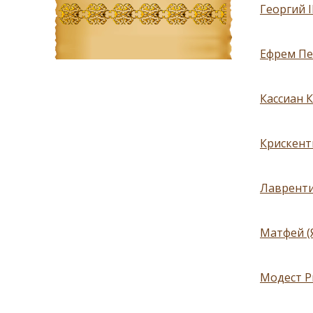
Георгий I
Ефрем Пе
Кассиан 
Крискенти
Лавренти
Матфей (
Модест Ри