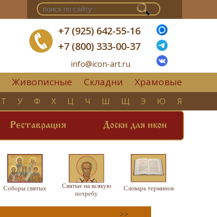
+7 (925) 642-55-16
+7 (800) 333-00-37
info@icon-art.ru
Живописные
Складни
Храмовые
▼
Т
У
Ф
Х
Ц
Ч
Ш
Щ
Э
Ю
Я
Реставрация
Доски для икон
Святые на всякую
Соборы святых
Словарь терминов
потребу
>>