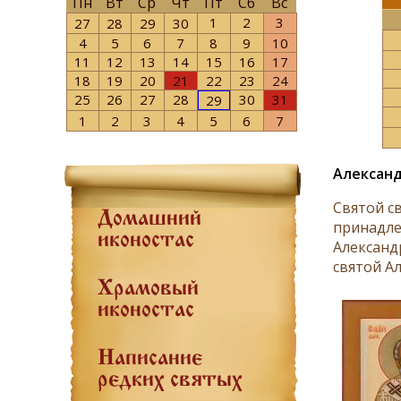
Пн
Вт
Ср
Чт
Пт
Сб
Вс
1
2
3
27
28
29
30
4
5
6
7
8
9
10
11
12
13
14
15
16
17
18
19
20
21
22
23
24
25
26
27
28
30
31
29
1
2
3
4
5
6
7
Александ
Святой с
Домашний
принадле
иконостас
Александр
святой Ал
Храмовый
иконостас
Написание
редких святых