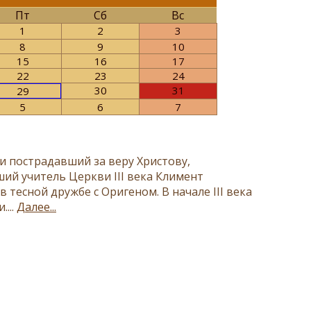
Пт
Сб
Вс
1
2
3
8
9
10
15
16
17
22
23
24
30
31
29
5
6
7
 пострадавший за веру Христову,
й учитель Церкви III века Климент
 тесной дружбе с Оригеном. В начале III века
...
Далее...