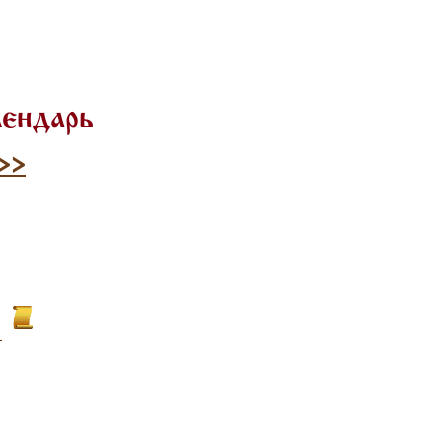
лендарь
>>