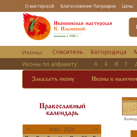
О мастерской
Благословение Патриарха
Цены
Спаситель
Богородица
Иконы:
Иконы по алфавиту:
А
Б
В
Г
Заказать икону
Иконы в наличи
Православный
календарь
Календ
<<
Май - 2026
>>