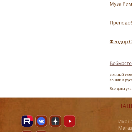
Муза Рим
Преподоб
Феодор О
Вебмасте
Данный кале
вошли в рус
Все даты ук
НАШ
Икона
Магаз