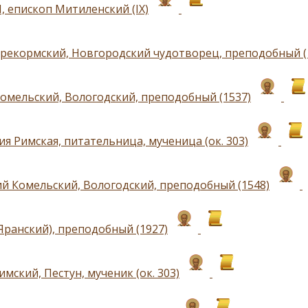
I, епископ Митиленский (IX)
рекормский, Новгородский чудотворец, преподобный (
Комельский, Вологодский, преподобный (1537)
я Римская, питательница, мученица (ок. 303)
й Комельский, Вологодский, преподобный (1548)
Яранский), преподобный (1927)
мский, Пестун, мученик (ок. 303)