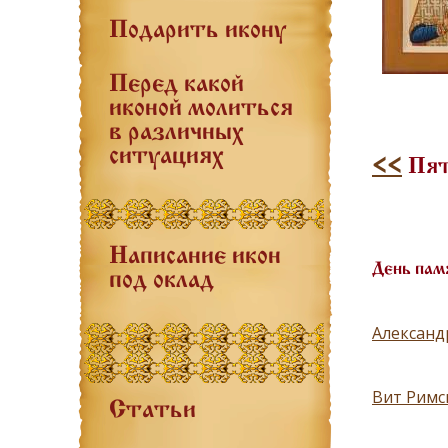
Подарить икону
Перед какой
иконой молиться
в различных
ситуациях
<<
Пят
Написание икон
День пам
под оклад
Александ
Вит Римск
Статьи