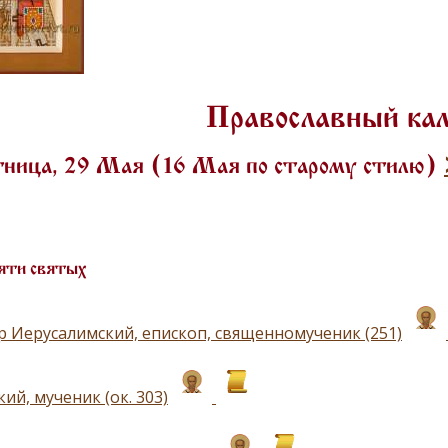
Православный ка
ница, 29 Мая (16 Мая по старому стилю)
яти святых
р Иерусалимский, епископ, священномученик (251)
ий, мученик (ок. 303)