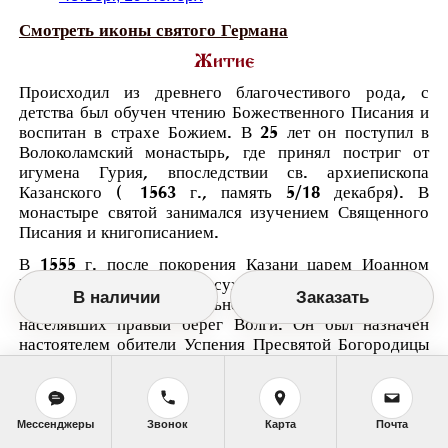
Смотреть иконы святого Германа
Житие
Происходил из древнего благочестивого рода, с
детства был обучен чтению Божественного Писания и
воспитан в страхе Божием. В 25 лет он поступил в
Волоколамский монастырь, где принял постриг от
игумена Гурия, впоследствии св. архиепископа
Казанского ( 1563 г., память 5/18 декабря). В
монастыре святой занимался изучением Священного
Писания и книгописанием.
В 1555 г. после покорения Казани царем Иоанном
Грозным Герману суждено было начать
В наличии
Заказать
миссионерскую деятельность для язычников,
населявших правый берег Волги. Он был назначен
настоятелем обители Успения Пресвятой Богородицы
в Свияжске, которая под его мудрым руководством
сделалась сосредоточием христианской проповеди,
веры и благочестия в магометанской стране.
Святитель Герман ревностно занимался
Мессенджеры
Звонок
Карта
Почта
строительством православных храмов, просвещением