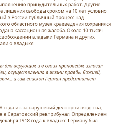
выполнению принудительных работ. Другие
 лишения свободы сроком на 10 лет условно.
вый в России публичный процесс над
кого областного музея краеведения сохранился
одана кассационная жалоба. Около 10 тысяч
свобождении владыки Германа и других
али о владыке:
ия для верующих и в своих проповедях излагал
бви, осуществлению в жизни правды Божией,
ям... и сам епископ Герман представляет
8 года из-за нарушений делопроизводства,
е в Саратовский ревтрибунал. Определением
декабря 1918 года к владыке Герману был