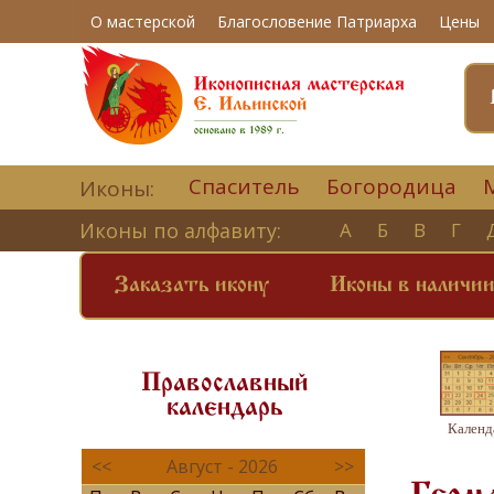
О мастерской
Благословение Патриарха
Цены
Спаситель
Богородица
Иконы:
Иконы по алфавиту:
А
Б
В
Г
Заказать икону
Иконы в наличи
Православный
календарь
Календ
<<
Август - 2026
>>