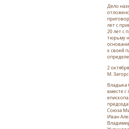
Дело наз
отложено
приговор
лет с пр
20 лет с
тюрьму н
основани
к своей 
определе
2 октября
М. Загор
Владыка 
вместе с
епископа
председа
Союза Ми
Иван Але
Владимир