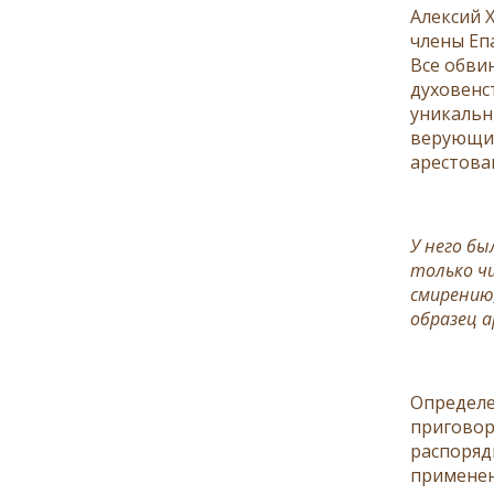
Алексий 
члены Еп
Все обви
духовенс
уникальн
верующих
арестова
У него бы
только чи
смирению
образец а
Определе
приговор
распоряд
применен