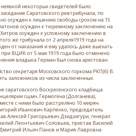
а неявкой некоторых свидетелей было
е заседание Саратовского ревтрибунала, по
рно осужден к лишению свободы сроком на 15
Платонов осужден к тюремному заключению на
 Хитров осужден к условному заключению в
ого же трибунала от 2 апреля1919 года на
ден от наказания и ему удалось даже выехать
а при ВЦИК от 5 мая 1919 года было отменено
енения владыка Герман был снова арестован.
йство секретаря Московского горкома РКП(б) В.
ять заложников из числа заключенных.
ине саратовского Воскресенского кладбища
целярии сщмч. Гермогена (Долганева),
есте с ними было расстреляно 10 мирян:
ригорий Иванович Карпенко, председатель
в Алексей Григорьевич Дзидзигури, генерал
велий Леонтьевич Соловьев, пристав Василий
 Дмитрий Ильич Панов и Мария Лавровна