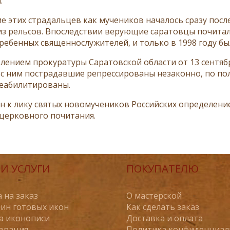
.
е этих страдальцев как мучеников началось сразу после
из рельсов. Впоследствии верующие саратовцы почитали
гребенных священнослужителей, и только в 1998 году б
лением прокуратуры Саратовской области от 13 сентябр
 с ним пострадавшие репрессированы незаконно, по по
реабилитированы.
н к лику святых новомучеников Российских определени
церковного почитания.
И УСЛУГИ
ПОКУПАТЕЛЮ
 на заказ
О мастерской
ин готовых икон
Как сделать заказ
а иконописи
Доставка и оплата
врация
Политика конфиденциал