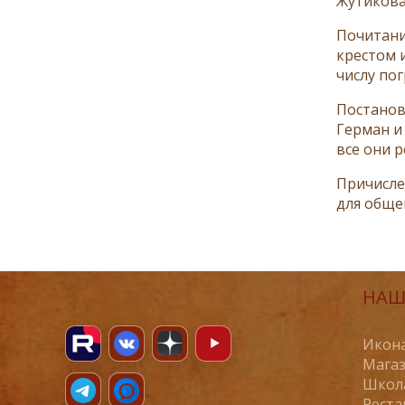
Жутикова
Почитани
крестом 
числу по
Постанов
Герман и
все они 
Причисле
для обще
НАШ
Икона
Магаз
Школ
Реста