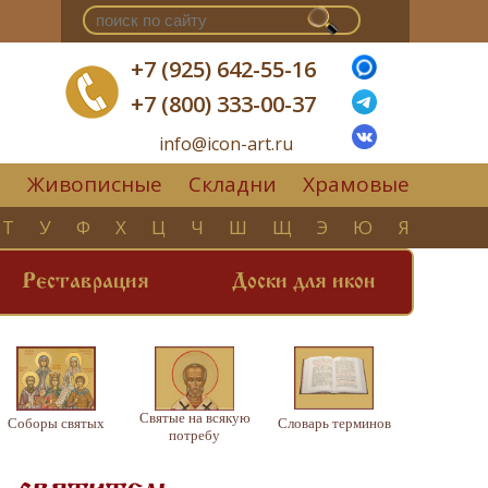
+7 (925) 642-55-16
+7 (800) 333-00-37
info@icon-art.ru
Живописные
Складни
Храмовые
▼
Т
У
Ф
Х
Ц
Ч
Ш
Щ
Э
Ю
Я
Реставрация
Доски для икон
Святые на всякую
Соборы святых
Словарь терминов
потребу