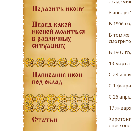
академию
Подарить икону
8 января
В 1906 г
Перед какой
иконой молиться
В том же
в различных
смотрите
ситуациях
В 1907 г
13 марта
С 28 июл
Написание икон
под оклад
С 1 февра
С 26 апр
17 январ
Хиротони
Статьи
епископо