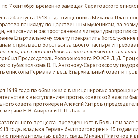
я по 7 сентября временно замещал Саратовского еписко
еста 24 августа 1918 года священника Михаила Платон
аратова панихиду по царственным мученикам, за возм
и, написании и распространении литературы против со
вение Епархиальному совету прекратить богослужение в
анам с призывом бороться за своего пастыря и требова
и паствы, то и паства должна самоотверженно защищать
прибыл Председатель Реввоенсовета РСФСР Л. Д. Троцк
кого губисполкома В. П. Антонову-Саратовскому подор
ть епископа Германа и весь Епархиальный совет и про
бря 1918 года по обвинению в инсценировке запрещения
ательстве к выступлениям против советской власти бы
ьного совета протоиереи Алексий Хитров (председатель
 миряне Е. Н. Аниров и П. П. Львов.
казательного процесса, проведенного в Большом зале 
1918 года, владыка Герман был приговорен к 15 годам 
ию принудительных работ, свящ. Михаил Платонов к вы