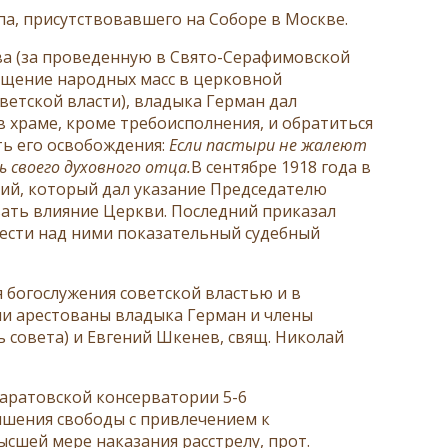
па, присутствовавшего на Соборе в Москве.
ова (за проведенную в Свято-Серафимовской
ущение народных масс в церковной
ветской власти), владыка Герман дал
 храме, кроме требоисполнения, и обратиться
ть его освобождения:
Если пастыри не жалеют
 своего духовного отца.
В сентябре 1918 года в
ий, который дал указание Председателю
вать влияние Церкви. Последний приказал
вести над ними показательный судебный
 богослужения советской властью и в
ли арестованы владыка Герман и члены
 совета) и Евгений Шкенев, свящ. Николай
саратовской консерватории 5-6
лишения свободы с привлечением к
сшей мере наказания расстрелу, прот.