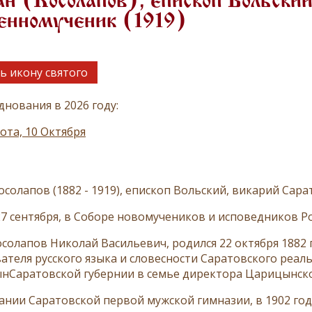
н (Косолапов), епископ Вольский
енномученик (1919)
ь икону святого
днования в 2026 году:
ота, 10 Октября
осолапов (1882 - 1919), епископ Вольский, викарий Сар
7 сентября, в Соборе новомучеников и исповедников Ро
солапов Николай Васильевич, родился 22 октября 1882 г
ателя русского языка и словесности Саратовского реал
ынСаратовской губернии в семье директора Царицынско
ании Саратовской первой мужской гимназии, в 1902 го