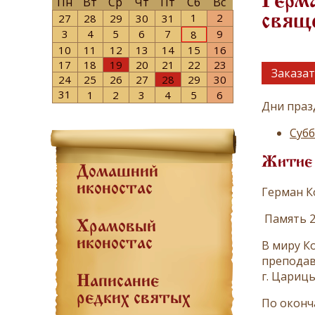
Герма
Пн
Вт
Ср
Чт
Пт
Сб
Вс
1
2
27
28
29
30
31
свящ
3
4
5
6
7
9
8
10
11
12
13
14
15
16
17
18
19
20
21
22
23
Заказат
24
25
26
27
28
29
30
31
1
2
3
4
5
6
Дни праз
Субб
Житие
Домашний
иконостас
Герман К
Память 2
Храмовый
иконостас
В миру Ко
преподав
г. Цариц
Написание
редких святых
По оконч