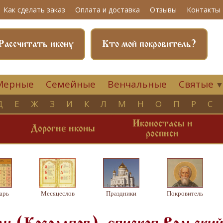
Как сделать заказ
Оплата и доставка
Отзывы
Контакты
Рассчитать икону
Кто мой покровитель?
Мерные
Семейные
Венчальные
Святые
Д
Е
Ж
З
И
К
Л
М
Н
О
П
Р
С
Иконостасы и
и
Дорогие иконы
росписи
арь
Месяцеслов
Праздники
Покровитель