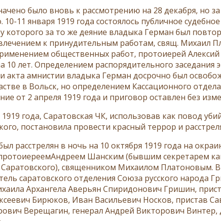
начено было вновь к рассмотрению на 28 декабря, но з
. 10-11 января 1919 года состоялось публичное судебно
у которого за то же деяние владыка Герман был повто
ивлечением к принудительным работам, свящ. Михаил 
 применением общественных работ, протоиерей Алексий
а 10 лет. Определением распорядительного заседания эт
и акта амнистии владыка Герман досрочно был освобож
пастве в Вольск, но определением Кассационного отдел
ние от 2 апреля 1919 года и приговор оставлен без изм
 1919 года, Саратовская ЧК, использовав как повод уби
ского, постановила провести красный террор и расстрел
был расстрелян в ночь на 10 октября 1919 года на окра
 протоиереемАндреем Шанским (бывшим секретарем кан
 Саратовского), священником Михаилом Платоновым. Вм
тель саратовского отделения Союза русского народа Г
хаила Архангела Аверьян Спиридонович Гришин, приста
ксеевич Бирюков, Иван Васильевич Носков, пристав Са
ович Верещагин, генерал Андрей Викторович Винтер,