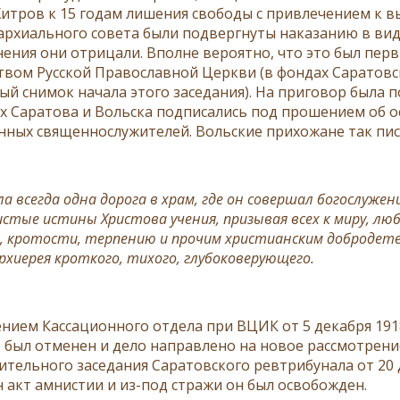
Хитров к 15 годам лишения свободы с привлечением к 
архиального совета были подвергнуты наказанию в виде
нения они отрицали. Вполне вероятно, что это был пер
твом Русской Православной Церкви (в фондах Саратовс
ый снимок начала этого заседания). На приговор была п
 Саратова и Вольска подписались под прошением об о
нных священнослужителей. Вольские прихожане так пис
ла всегда одна дорога в храм, где он совершал богослужен
стые истины Христова учения, призывая всех к миру, лю
, кротости, терпению и прочим христианским добродетел
рхиерея кроткого, тихого, глубоковерующего.
нием Кассационного отдела при ВЦИК от 5 декабря 191
 был отменен и дело направлено на новое рассмотрени
ительного заседания Саратовского ревтрибунала от 20 
 акт амнистии и из-под стражи он был освобожден.