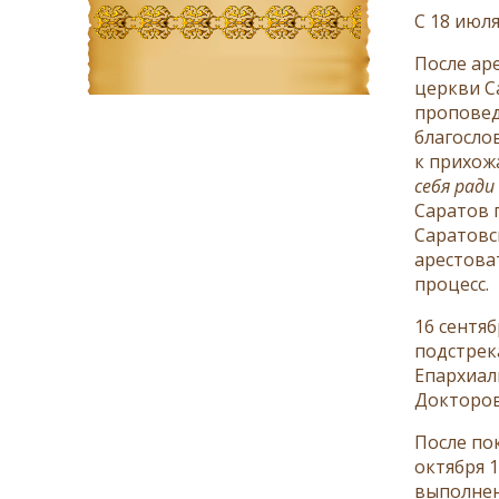
С 18 июл
После ар
церкви С
проповед
благосло
к прихож
себя рад
Саратов 
Саратовс
арестова
процесс.
16 сентя
подстрек
Епархиал
Докторов,
После по
октября 
выполнен