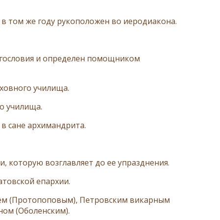
 в том же году рукоположен во иеродиакона.
богословия и определен помощником
ховного училища.
о училища.
 в сане архимандрита.
и, которую возглавляет до ее упразднения.
атовской епархии.
еем (Протопоповым), Петровским викарным
ом (Оболенским).