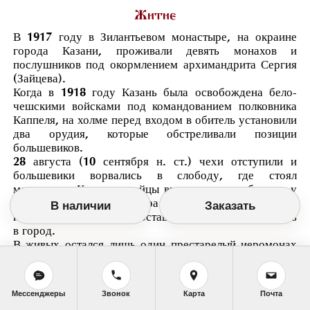
Житие
В 1917 году в Зилантьевом монастыре, на окраине
города Казани, проживали девять монахов и
послушников под окормлением архимандрита Сергия
(Зайцева).
Когда в 1918 году Казань была освобождена бело-
чешскими войсками под командованием полковника
Каппеля, на холме перед входом в обитель установили
два орудия, которые обстреливали позиции
большевиков.
28 августа (10 сентября н. ст.) чехи отступили и
большевики ворвались в слободу, где стоял
монастырь. Красноармейцы выстроили всю братию у
стены монастырского двора и расстреляли их залпами
В наличии
Заказать
из винтовок. Далее они оставили обитель и двинулись
в город.
В живых остался лишь один престарелый иеромонах
Иосиф, который при первых залпах упал на землю и
его сочли убитым. Выбравшись из-под трупов своих
собратий, он пошёл в город и нашёл приют в Иоанно-
Мессенджеры
Звонок
Карта
Почта
Предтеченском монастыре Отец Иосиф, оглохший и