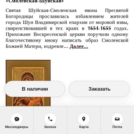
«Смоленская-Шуйская»
Святая Шуйская-Смоленская икона Пресвятой
Богородицы прославилась избавлением жителей
города Шуи Владимирской епархии от моровой язвы,
свирепствовавшей в тех краях в 1654-1655 годах.
Прихожане Воскресенской церкви поручили одному
благочестивому иноку написать образ Смоленской
Божией Матери, издревле...
Далее...
В наличии
Заказать
Православный календарь
Мессенджеры
Звонок
Карта
Почта