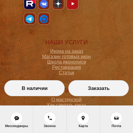
НАШИ УСЛУГИ
Икона на заказ
Магазин готовых икон
Школа иконописи
Реставрация
Статьи
В наличии
Заказать
ПОКУПАТЕЛЮ
О мастерской
Как сделать заказ
Доставка и оплата
Политика конфиденциальности
Согласие на обработку персональных данных
Политика обработки персональных данных
Мессенджеры
Звонок
Карта
Почта
Задать вопрос