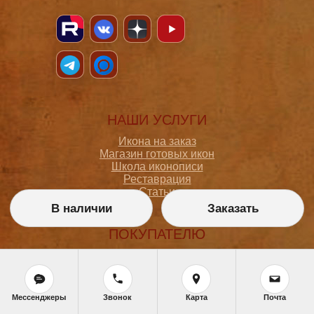
НАШИ УСЛУГИ
Икона на заказ
Магазин готовых икон
Школа иконописи
Реставрация
Статьи
В наличии
Заказать
ПОКУПАТЕЛЮ
О мастерской
Как сделать заказ
Доставка и оплата
Политика конфиденциальности
Мессенджеры
Звонок
Карта
Почта
Согласие на обработку персональных данных