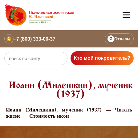
+7 (800) 333-00-37
Я
Отзывы
Кто мой покровитель?
Иоанн (Милешкин), мученик
(1937)
Иоанн (Милешкин), мученик (1937) — Читать
житие
Стоимость икон