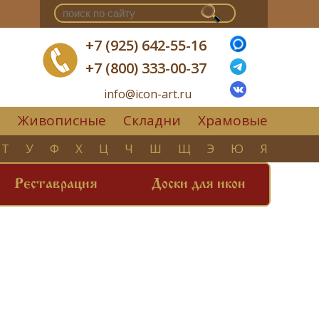
+7 (925) 642-55-16
+7 (800) 333-00-37
info@icon-art.ru
Живописные
Складни
Храмовые
▼
Т
У
Ф
Х
Ц
Ч
Ш
Щ
Э
Ю
Я
Реставрация
Доски для икон