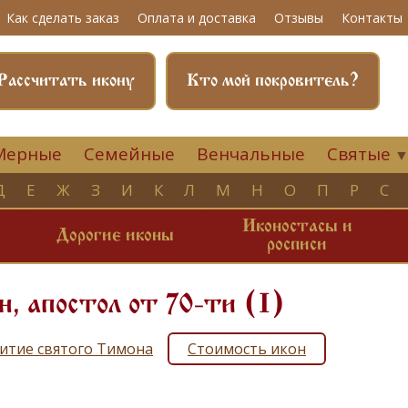
Как сделать заказ
Оплата и доставка
Отзывы
Контакты
Рассчитать икону
Кто мой покровитель?
Мерные
Семейные
Венчальные
Святые
Д
Е
Ж
З
И
К
Л
М
Н
О
П
Р
С
Иконостасы и
и
Дорогие иконы
росписи
, апостол от 70-ти (I)
итие святого Тимона
Стоимость икон