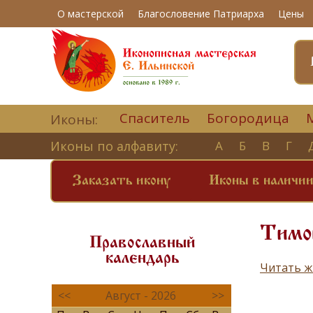
О мастерской
Благословение Патриарха
Цены
Спаситель
Богородица
Иконы:
Иконы по алфавиту:
А
Б
В
Г
Заказать икону
Иконы в наличи
Тимон
Православный
календарь
Читать ж
<<
Август - 2026
>>