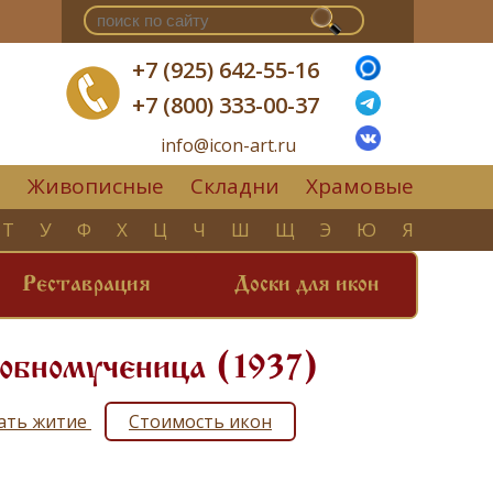
+7 (925) 642-55-16
+7 (800) 333-00-37
info@icon-art.ru
Живописные
Складни
Храмовые
▼
Т
У
Ф
Х
Ц
Ч
Ш
Щ
Э
Ю
Я
Реставрация
Доски для икон
добномученица (1937)
тать житие
Стоимость икон