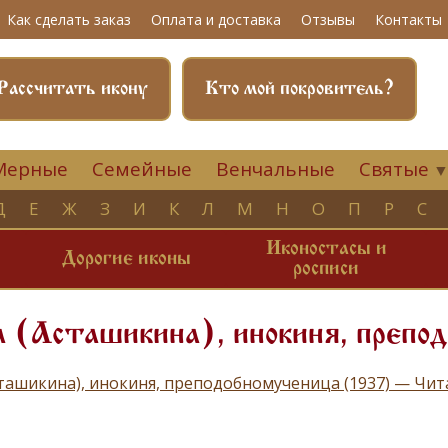
Как сделать заказ
Оплата и доставка
Отзывы
Контакты
Рассчитать икону
Кто мой покровитель?
Мерные
Семейные
Венчальные
Святые
Д
Е
Ж
З
И
К
Л
М
Н
О
П
Р
С
Иконостасы и
и
Дорогие иконы
росписи
 (Асташикина), инокиня, препо
сташикина), инокиня, преподобномученица (1937) — Чи