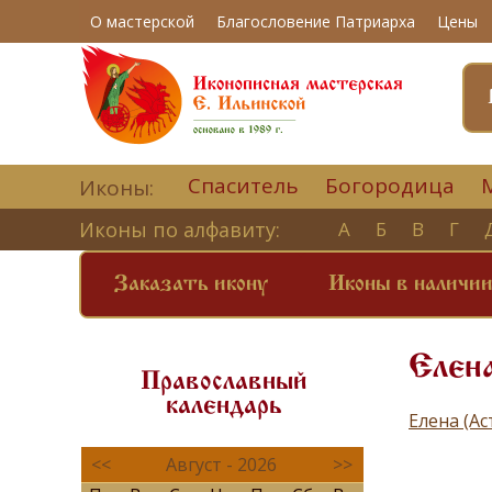
О мастерской
Благословение Патриарха
Цены
Спаситель
Богородица
Иконы:
Иконы по алфавиту:
А
Б
В
Г
Заказать икону
Иконы в наличи
Елена
Православный
календарь
Елена (А
<<
Август - 2026
>>